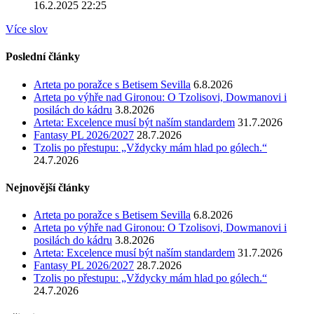
16.2.2025 22:25
Více slov
Poslední články
Arteta po poražce s Betisem Sevilla
6.8.2026
Arteta po výhře nad Gironou: O Tzolisovi, Dowmanovi i
posilách do kádru
3.8.2026
Arteta: Excelence musí být naším standardem
31.7.2026
Fantasy PL 2026/2027
28.7.2026
Tzolis po přestupu: „Vždycky mám hlad po gólech.“
24.7.2026
Nejnovější články
Arteta po poražce s Betisem Sevilla
6.8.2026
Arteta po výhře nad Gironou: O Tzolisovi, Dowmanovi i
posilách do kádru
3.8.2026
Arteta: Excelence musí být naším standardem
31.7.2026
Fantasy PL 2026/2027
28.7.2026
Tzolis po přestupu: „Vždycky mám hlad po gólech.“
24.7.2026