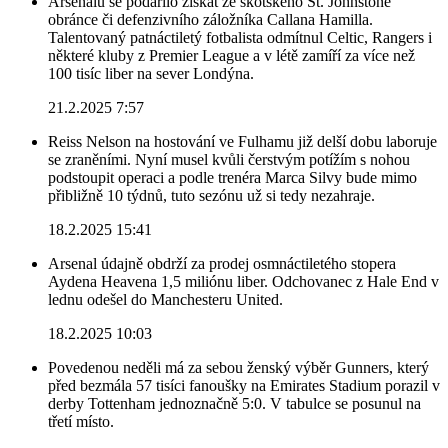
Arsenalu se podařilo získat ze skotského St. Johnstone
obránce či defenzivního záložníka Callana Hamilla.
Talentovaný patnáctiletý fotbalista odmítnul Celtic, Rangers i
některé kluby z Premier League a v létě zamíří za více než
100 tisíc liber na sever Londýna.
21.2.2025 7:57
Reiss Nelson na hostování ve Fulhamu již delší dobu laboruje
se zraněními. Nyní musel kvůli čerstvým potížím s nohou
podstoupit operaci a podle trenéra Marca Silvy bude mimo
přibližně 10 týdnů, tuto sezónu už si tedy nezahraje.
18.2.2025 15:41
Arsenal údajně obdrží za prodej osmnáctiletého stopera
Aydena Heavena 1,5 miliónu liber. Odchovanec z Hale End v
lednu odešel do Manchesteru United.
18.2.2025 10:03
Povedenou neděli má za sebou ženský výběr Gunners, který
před bezmála 57 tisíci fanoušky na Emirates Stadium porazil v
derby Tottenham jednoznačně 5:0. V tabulce se posunul na
třetí místo.