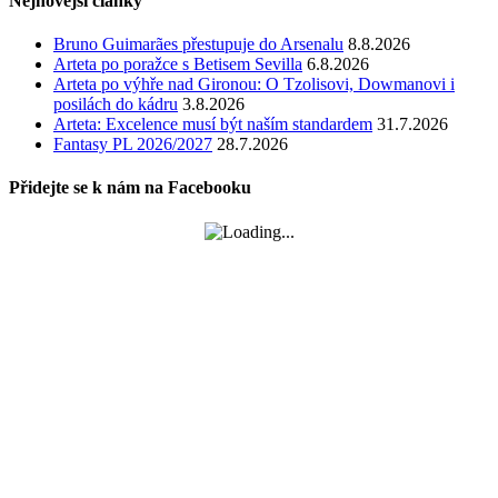
Nejnovější články
Bruno Guimarães přestupuje do Arsenalu
8.8.2026
Arteta po poražce s Betisem Sevilla
6.8.2026
Arteta po výhře nad Gironou: O Tzolisovi, Dowmanovi i
posilách do kádru
3.8.2026
Arteta: Excelence musí být naším standardem
31.7.2026
Fantasy PL 2026/2027
28.7.2026
Přidejte se k nám na Facebooku