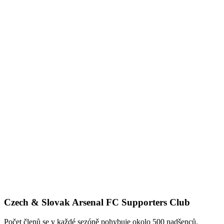
Czech & Slovak Arsenal FC Supporters Club
Počet členů se v každé sezóně pohybuje okolo 500 nadšenců.