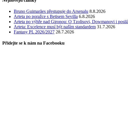
Nejnovější články
Bruno Guimarães přestupuje do Arsenalu
8.8.2026
Arteta po poražce s Betisem Sevilla
6.8.2026
Arteta po výhře nad Gironou: O Tzolisovi, Dowmanovi i posil
Arteta: Excelence musí být naším standardem
31.7.2026
Fantasy PL 2026/2027
28.7.2026
Přidejte se k nám na Facebooku