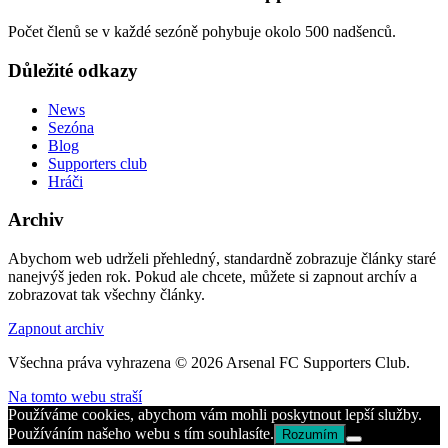
Počet členů se v každé sezóně pohybuje okolo 500 nadšenců.
Důležité odkazy
News
Sezóna
Blog
Supporters club
Hráči
Archiv
Abychom web udrželi přehledný, standardně zobrazuje články staré
nanejvýš jeden rok. Pokud ale chcete, můžete si zapnout archív a
zobrazovat tak všechny články.
Zapnout archiv
Všechna práva vyhrazena © 2026 Arsenal FC Supporters Club.
Na tomto webu straší
Používáme cookies, abychom vám mohli poskytnout lepší služby.
Používáním našeho webu s tím souhlasíte.
Rozumím