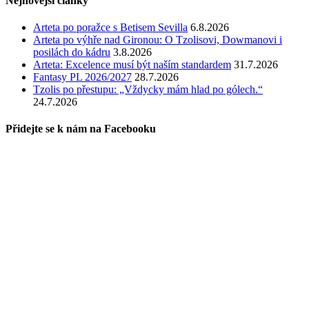
Nejnovější články
Arteta po poražce s Betisem Sevilla
6.8.2026
Arteta po výhře nad Gironou: O Tzolisovi, Dowmanovi i
posilách do kádru
3.8.2026
Arteta: Excelence musí být naším standardem
31.7.2026
Fantasy PL 2026/2027
28.7.2026
Tzolis po přestupu: „Vždycky mám hlad po gólech.“
24.7.2026
Přidejte se k nám na Facebooku