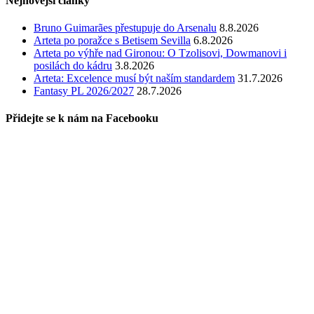
Nejnovější články
Bruno Guimarães přestupuje do Arsenalu
8.8.2026
Arteta po poražce s Betisem Sevilla
6.8.2026
Arteta po výhře nad Gironou: O Tzolisovi, Dowmanovi i
posilách do kádru
3.8.2026
Arteta: Excelence musí být naším standardem
31.7.2026
Fantasy PL 2026/2027
28.7.2026
Přidejte se k nám na Facebooku