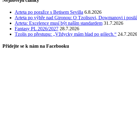
Nejnovější články
Arteta po poražce s Betisem Sevilla
6.8.2026
Arteta po výhře nad Gironou: O Tzolisovi, Dowmanovi i posil
Arteta: Excelence musí být naším standardem
31.7.2026
Fantasy PL 2026/2027
28.7.2026
Tzolis po přestupu: „Vždycky mám hlad po gólech.“
24.7.202
Přidejte se k nám na Facebooku