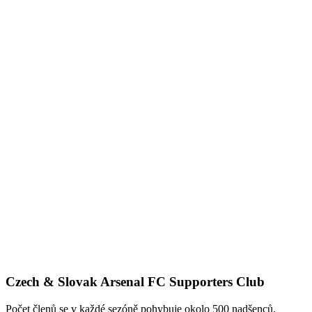
Czech & Slovak Arsenal FC Supporters Club
Počet členů se v každé sezóně pohybuje okolo 500 nadšenců.