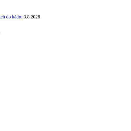
ách do kádru
3.8.2026
6