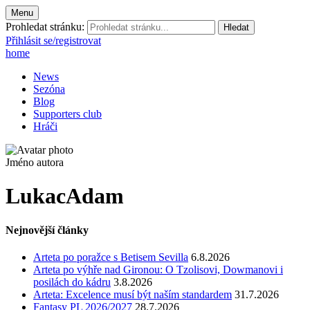
Menu
Prohledat stránku:
Přihlásit se/registrovat
home
News
Sezóna
Blog
Supporters club
Hráči
Jméno autora
LukacAdam
Nejnovější články
Arteta po poražce s Betisem Sevilla
6.8.2026
Arteta po výhře nad Gironou: O Tzolisovi, Dowmanovi i
posilách do kádru
3.8.2026
Arteta: Excelence musí být naším standardem
31.7.2026
Fantasy PL 2026/2027
28.7.2026