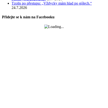
Tzolis po přestupu: „Vždycky mám hlad po gólech.“
24.7.2026
Přidejte se k nám na Facebooku