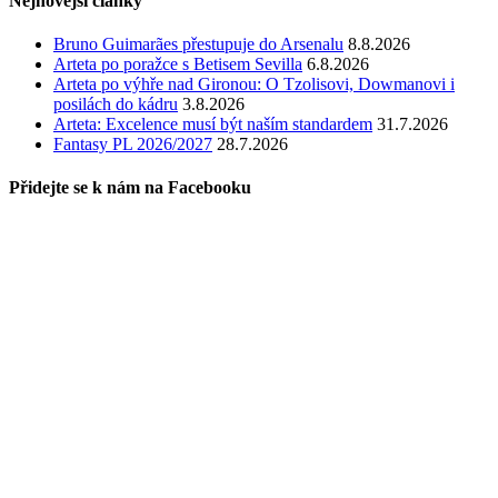
Nejnovější články
Bruno Guimarães přestupuje do Arsenalu
8.8.2026
Arteta po poražce s Betisem Sevilla
6.8.2026
Arteta po výhře nad Gironou: O Tzolisovi, Dowmanovi i
posilách do kádru
3.8.2026
Arteta: Excelence musí být naším standardem
31.7.2026
Fantasy PL 2026/2027
28.7.2026
Přidejte se k nám na Facebooku