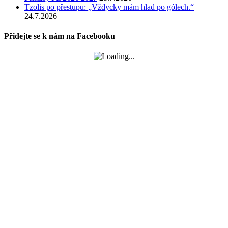
Tzolis po přestupu: „Vždycky mám hlad po gólech.“
24.7.2026
Přidejte se k nám na Facebooku