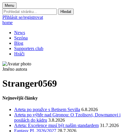
Menu
Prohledat
stránku:
Přihlásit se/registrovat
home
News
Sezóna
Blog
Supporters club
Hráči
Jméno autora
Stranger0569
Nejnovější články
Arteta po poražce s Betisem Sevilla
6.8.2026
Arteta po výhře nad Gironou: O Tzolisovi, Dowmanovi i
posilách do kádru
3.8.2026
Arteta: Excelence musí být naším standardem
31.7.2026
Fantasy PL 2026/2027
28.7.2026