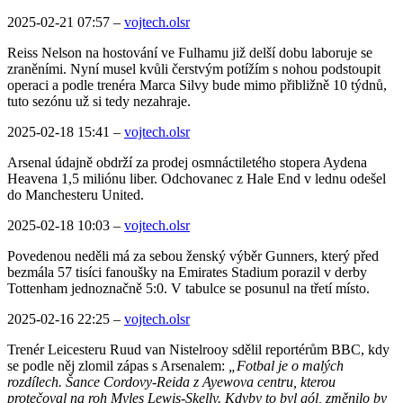
2025-02-21 07:57
–
vojtech.olsr
Reiss Nelson na hostování ve Fulhamu již delší dobu laboruje se
zraněními. Nyní musel kvůli čerstvým potížím s nohou podstoupit
operaci a podle trenéra Marca Silvy bude mimo přibližně 10 týdnů,
tuto sezónu už si tedy nezahraje.
2025-02-18 15:41
–
vojtech.olsr
Arsenal údajně obdrží za prodej osmnáctiletého stopera Aydena
Heavena 1,5 miliónu liber. Odchovanec z Hale End v lednu odešel
do Manchesteru United.
2025-02-18 10:03
–
vojtech.olsr
Povedenou neděli má za sebou ženský výběr Gunners, který před
bezmála 57 tisíci fanoušky na Emirates Stadium porazil v derby
Tottenham jednoznačně 5:0. V tabulce se posunul na třetí místo.
2025-02-16 22:25
–
vojtech.olsr
Trenér Leicesteru Ruud van Nistelrooy sdělil reportérům BBC, kdy
se podle něj zlomil zápas s Arsenalem:
„Fotbal je o malých
rozdílech. Šance Cordovy-Reida z Ayewova centru, kterou
protečoval na roh Myles Lewis-Skelly. Kdyby to byl gól, změnilo by