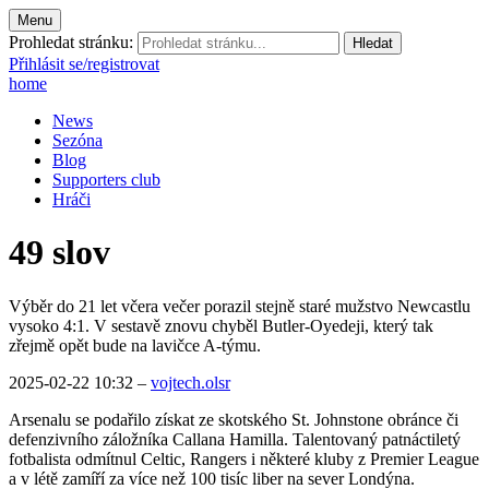
Menu
Prohledat stránku:
Přihlásit se/registrovat
home
News
Sezóna
Blog
Supporters club
Hráči
49 slov
Výběr do 21 let včera večer porazil stejně staré mužstvo Newcastlu
vysoko 4:1. V sestavě znovu chyběl Butler-Oyedeji, který tak
zřejmě opět bude na lavičce A-týmu.
2025-02-22 10:32
–
vojtech.olsr
Arsenalu se podařilo získat ze skotského St. Johnstone obránce či
defenzivního záložníka Callana Hamilla. Talentovaný patnáctiletý
fotbalista odmítnul Celtic, Rangers i některé kluby z Premier League
a v létě zamíří za více než 100 tisíc liber na sever Londýna.