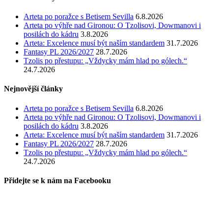
Arteta po poražce s Betisem Sevilla
6.8.2026
Arteta po výhře nad Gironou: O Tzolisovi, Dowmanovi i
posilách do kádru
3.8.2026
Arteta: Excelence musí být naším standardem
31.7.2026
Fantasy PL 2026/2027
28.7.2026
Tzolis po přestupu: „Vždycky mám hlad po gólech.“
24.7.2026
Nejnovější články
Arteta po poražce s Betisem Sevilla
6.8.2026
Arteta po výhře nad Gironou: O Tzolisovi, Dowmanovi i
posilách do kádru
3.8.2026
Arteta: Excelence musí být naším standardem
31.7.2026
Fantasy PL 2026/2027
28.7.2026
Tzolis po přestupu: „Vždycky mám hlad po gólech.“
24.7.2026
Přidejte se k nám na Facebooku