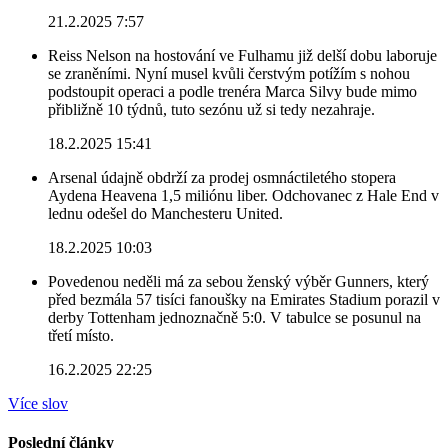
21.2.2025 7:57
Reiss Nelson na hostování ve Fulhamu již delší dobu laboruje
se zraněními. Nyní musel kvůli čerstvým potížím s nohou
podstoupit operaci a podle trenéra Marca Silvy bude mimo
přibližně 10 týdnů, tuto sezónu už si tedy nezahraje.
18.2.2025 15:41
Arsenal údajně obdrží za prodej osmnáctiletého stopera
Aydena Heavena 1,5 miliónu liber. Odchovanec z Hale End v
lednu odešel do Manchesteru United.
18.2.2025 10:03
Povedenou neděli má za sebou ženský výběr Gunners, který
před bezmála 57 tisíci fanoušky na Emirates Stadium porazil v
derby Tottenham jednoznačně 5:0. V tabulce se posunul na
třetí místo.
16.2.2025 22:25
Více slov
Poslední články