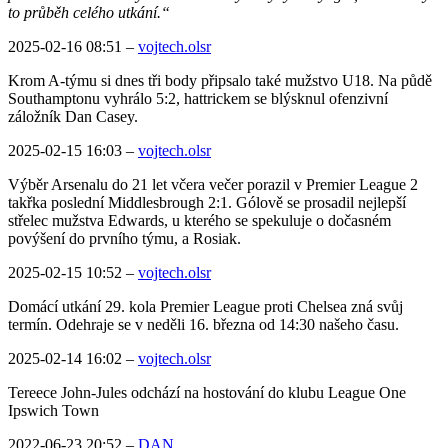
to průběh celého utkání.“
2025-02-16 08:51
–
vojtech.olsr
Krom A-týmu si dnes tři body připsalo také mužstvo U18. Na půdě
Southamptonu vyhrálo 5:2, hattrickem se blýsknul ofenzivní
záložník Dan Casey.
2025-02-15 16:03
–
vojtech.olsr
Výběr Arsenalu do 21 let včera večer porazil v Premier League 2
takřka poslední Middlesbrough 2:1. Gólově se prosadil nejlepší
střelec mužstva Edwards, u kterého se spekuluje o dočasném
povýšení do prvního týmu, a Rosiak.
2025-02-15 10:52
–
vojtech.olsr
Domácí utkání 29. kola Premier League proti Chelsea zná svůj
termín. Odehraje se v neděli 16. března od 14:30 našeho času.
2025-02-14 16:02
–
vojtech.olsr
Tereece John-Jules odchází na hostování do klubu League One
Ipswich Town
2022-06-23 20:52
–
DAN