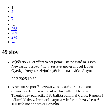
1
2
3
4
…
268
269
270
→
49 slov
Výběr do 21 let včera večer porazil stejně staré mužstvo
Newcastlu vysoko 4:1. V sestavě znovu chyběl Butler-
Oyedeji, který tak zřejmě opět bude na lavičce A-týmu.
22.2.2025 10:32
Arsenalu se podařilo získat ze skotského St. Johnstone
obránce či defenzivního záložníka Callana Hamilla.
Talentovaný patnáctiletý fotbalista odmítnul Celtic, Rangers i
některé kluby z Premier League a v létě zamíří za více než
100 tisíc liber na sever Londýna.