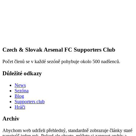
Czech & Slovak Arsenal FC Supporters Club
Počet členů se v každé sezóně pohybuje okolo 500 nadšenců.
Důležité odkazy
News
Sezóna
Blog
Supporters club
Hráči
Archiv
Abychom web udrželi přehledný, standardně zobrazuje články staré
nanejvýš jeden rok. Pokud ale chcete, můžete si zapnout archív a