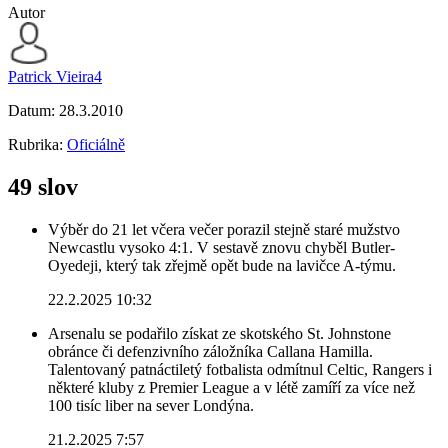
Autor
Patrick Vieira4
Datum:
28.3.2010
Rubrika:
Oficiálně
49 slov
Výběr do 21 let včera večer porazil stejně staré mužstvo
Newcastlu vysoko 4:1. V sestavě znovu chyběl Butler-
Oyedeji, který tak zřejmě opět bude na lavičce A-týmu.
22.2.2025 10:32
Arsenalu se podařilo získat ze skotského St. Johnstone
obránce či defenzivního záložníka Callana Hamilla.
Talentovaný patnáctiletý fotbalista odmítnul Celtic, Rangers i
některé kluby z Premier League a v létě zamíří za více než
100 tisíc liber na sever Londýna.
21.2.2025 7:57