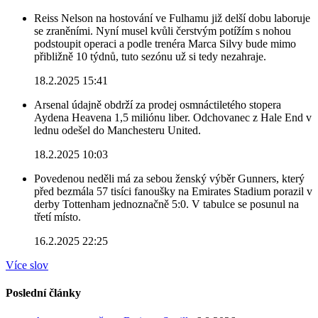
Reiss Nelson na hostování ve Fulhamu již delší dobu laboruje
se zraněními. Nyní musel kvůli čerstvým potížím s nohou
podstoupit operaci a podle trenéra Marca Silvy bude mimo
přibližně 10 týdnů, tuto sezónu už si tedy nezahraje.
18.2.2025 15:41
Arsenal údajně obdrží za prodej osmnáctiletého stopera
Aydena Heavena 1,5 miliónu liber. Odchovanec z Hale End v
lednu odešel do Manchesteru United.
18.2.2025 10:03
Povedenou neděli má za sebou ženský výběr Gunners, který
před bezmála 57 tisíci fanoušky na Emirates Stadium porazil v
derby Tottenham jednoznačně 5:0. V tabulce se posunul na
třetí místo.
16.2.2025 22:25
Více slov
Poslední články