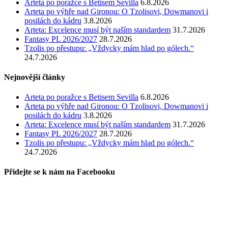
Arteta po poražce s Betisem Sevilla
6.8.2026
Arteta po výhře nad Gironou: O Tzolisovi, Dowmanovi i
posilách do kádru
3.8.2026
Arteta: Excelence musí být naším standardem
31.7.2026
Fantasy PL 2026/2027
28.7.2026
Tzolis po přestupu: „Vždycky mám hlad po gólech.“
24.7.2026
Nejnovější články
Arteta po poražce s Betisem Sevilla
6.8.2026
Arteta po výhře nad Gironou: O Tzolisovi, Dowmanovi i
posilách do kádru
3.8.2026
Arteta: Excelence musí být naším standardem
31.7.2026
Fantasy PL 2026/2027
28.7.2026
Tzolis po přestupu: „Vždycky mám hlad po gólech.“
24.7.2026
Přidejte se k nám na Facebooku