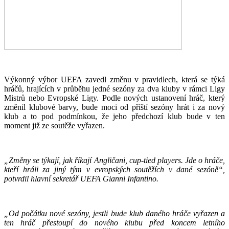
Výkonný výbor UEFA zavedl změnu v pravidlech, která se týká
hráčů, hrajících v průběhu jedné sezóny za dva kluby v rámci Ligy
Mistrů nebo Evropské Ligy. Podle nových ustanovení hráč, který
změnil klubové barvy, bude moci od příští sezóny hrát i za nový
klub a to pod podmínkou, že jeho předchozí klub bude v ten
moment již ze soutěže vyřazen.
„Změny se týkají, jak říkají Angličani, cup-tied players. Jde o hráče,
kteří hráli za jiný tým v evropských soutěžích v dané sezóně“,
potvrdil hlavní sekretář UEFA Gianni Infantino.
„Od počátku nové sezóny, jestli bude klub daného hráče vyřazen a
ten hráč přestoupí do nového klubu před koncem letního