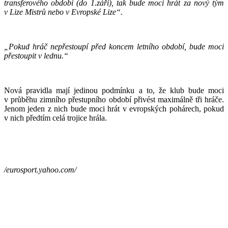
transferového období (do 1.září), tak bude moci hrát za nový tým
v Lize Mistrů nebo v Evropské Lize“.
„Pokud hráč nepřestoupí před koncem letního období, bude moci
přestoupit v lednu.“
Nová pravidla mají jedinou podmínku a to, že klub bude moci
v průběhu zimního přestupního období přivést maximálně tři hráče.
Jenom jeden z nich bude moci hrát v evropských pohárech, pokud
v nich předtím celá trojice hrála.
/eurosport.yahoo.com/