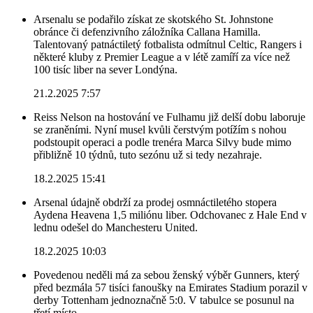
Arsenalu se podařilo získat ze skotského St. Johnstone
obránce či defenzivního záložníka Callana Hamilla.
Talentovaný patnáctiletý fotbalista odmítnul Celtic, Rangers i
některé kluby z Premier League a v létě zamíří za více než
100 tisíc liber na sever Londýna.
21.2.2025 7:57
Reiss Nelson na hostování ve Fulhamu již delší dobu laboruje
se zraněními. Nyní musel kvůli čerstvým potížím s nohou
podstoupit operaci a podle trenéra Marca Silvy bude mimo
přibližně 10 týdnů, tuto sezónu už si tedy nezahraje.
18.2.2025 15:41
Arsenal údajně obdrží za prodej osmnáctiletého stopera
Aydena Heavena 1,5 miliónu liber. Odchovanec z Hale End v
lednu odešel do Manchesteru United.
18.2.2025 10:03
Povedenou neděli má za sebou ženský výběr Gunners, který
před bezmála 57 tisíci fanoušky na Emirates Stadium porazil v
derby Tottenham jednoznačně 5:0. V tabulce se posunul na
třetí místo.