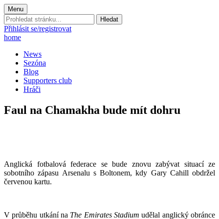
Menu
Prohledat
stránku:
Přihlásit se/registrovat
home
News
Sezóna
Blog
Supporters club
Hráči
Faul na Chamakha bude mít dohru
Anglická fotbalová federace se bude znovu zabývat situací ze
sobotního zápasu Arsenalu s Boltonem, kdy Gary Cahill obdržel
červenou kartu.
V průběhu utkání na
The Emirates Stadium
udělal anglický obránce