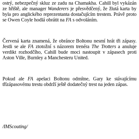
ostrý, nebezpečný skluz ze zadu na Chamakha. Cahill byl vykázán
ze hřiště, ale manager
Wanderers
je přesvědčený, že žlutá karta by
byla pro anglického reprezentanta dostačujícím trestem. Právě proto
se Owen Coyle hodlá obrátit na
FA
s odvoláním.
Červená karta znamená, že obránce Boltonu nesmí hrát tři zápasy.
Jestli se ale
FA
ztotožní s názorem trenéra
The Trotters
a anuluje
verdikt rozhodčího, Cahill bude moci nastoupit v zápasech proti
Aston Ville, Burnley a Manchesteru United.
Pokud ale
FA
apelaci Boltonu odmítne, Gary ke stávajícímu
třízápasovému trestu obdrží ještě dodatečný trest na jeden zápas.
/IMScouting/