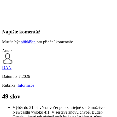
Napište komentář
Musíte být
přihlášen
pro přidání komentáře.
Autor
DAN
Datum:
3.7.2026
Rubrika:
Informace
49 slov
Výběr do 21 let včera večer porazil stejně staré mužstvo
Newcastlu vysoko 4:1. V sestavě znovu chyběl Butler-
Oyedeji, který tak zřejmě opět bude na lavičce A-týmu.