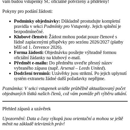
vám budou vstupenky SC oficiálně potvrzeny a přiděleny!
Pokyny pro podání žádosti:
Podmínky objednávky:
Důkladně prostudujte kompletní
pravidla v sekci
Podmínky pro Vstupenky
. Jejich splnění je
bezpodmínečné.
Klubové členství:
Žádost mohou podat pouze členové s
řádně zaplacenými příspěvky pro sezónu 2026/2027 (platby
běží od 1. července 2026).
Forma žádosti:
Objednávku posílejte výhradně formou
oficiální žádanky na klubový e-mail.
Předmět e-mailu:
Do předmětu uveďte přesný název
vybraného zápasu (např.
Arsenal – Leeds United
).
Dodržení termínů:
Uzávěrky jsou striktní. Po jejich uplynutí
systém extranetu žádné další požadavky nepřijme.
Poznámka: V sekci vstupenek uvidíte průběžně aktualizovaný počet
objednaných lístků našich členů, což vám pomůže při výběru utkání.
Přehled zápasů a uzávěrek
Upozornění: Data a časy výkopů jsou orientační a mohou se ještě
měnit na základě televizních práv!