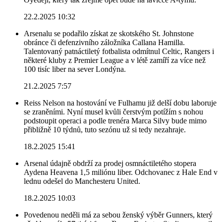
22.2.2025 10:32
Arsenalu se podařilo získat ze skotského St. Johnstone
obránce či defenzivního záložníka Callana Hamilla.
Talentovaný patnáctiletý fotbalista odmítnul Celtic, Rangers i
některé kluby z Premier League a v létě zamíří za více než
100 tisíc liber na sever Londýna.
21.2.2025 7:57
Reiss Nelson na hostování ve Fulhamu již delší dobu laboruje
se zraněními. Nyní musel kvůli čerstvým potížím s nohou
podstoupit operaci a podle trenéra Marca Silvy bude mimo
přibližně 10 týdnů, tuto sezónu už si tedy nezahraje.
18.2.2025 15:41
Arsenal údajně obdrží za prodej osmnáctiletého stopera
Aydena Heavena 1,5 miliónu liber. Odchovanec z Hale End v
lednu odešel do Manchesteru United.
18.2.2025 10:03
Povedenou neděli má za sebou ženský výběr Gunners, který