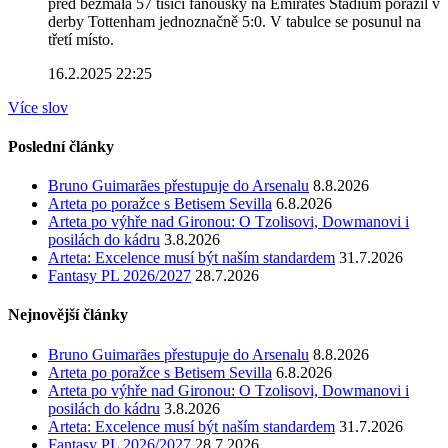
před bezmála 57 tisíci fanoušky na Emirates Stadium porazil v
derby Tottenham jednoznačně 5:0. V tabulce se posunul na
třetí místo.
16.2.2025 22:25
Více slov
Poslední články
Bruno Guimarães přestupuje do Arsenalu
8.8.2026
Arteta po poražce s Betisem Sevilla
6.8.2026
Arteta po výhře nad Gironou: O Tzolisovi, Dowmanovi i
posilách do kádru
3.8.2026
Arteta: Excelence musí být naším standardem
31.7.2026
Fantasy PL 2026/2027
28.7.2026
Nejnovější články
Bruno Guimarães přestupuje do Arsenalu
8.8.2026
Arteta po poražce s Betisem Sevilla
6.8.2026
Arteta po výhře nad Gironou: O Tzolisovi, Dowmanovi i
posilách do kádru
3.8.2026
Arteta: Excelence musí být naším standardem
31.7.2026
Fantasy PL 2026/2027
28.7.2026