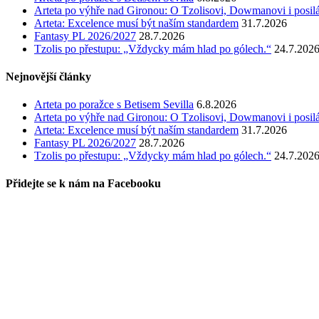
Arteta po výhře nad Gironou: O Tzolisovi, Dowmanovi i posil
Arteta: Excelence musí být naším standardem
31.7.2026
Fantasy PL 2026/2027
28.7.2026
Tzolis po přestupu: „Vždycky mám hlad po gólech.“
24.7.202
Nejnovější články
Arteta po poražce s Betisem Sevilla
6.8.2026
Arteta po výhře nad Gironou: O Tzolisovi, Dowmanovi i posil
Arteta: Excelence musí být naším standardem
31.7.2026
Fantasy PL 2026/2027
28.7.2026
Tzolis po přestupu: „Vždycky mám hlad po gólech.“
24.7.202
Přidejte se k nám na Facebooku