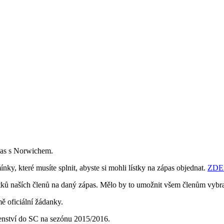
pas s Norwichem.
ky, které musíte splnit, abyste si mohli lístky na zápas objednat.
ZDE
stků naších členů na daný zápas. Mělo by to umožnit všem členům vybra
ě oficiální žádanky.
lenství do SC na sezónu 2015/2016.