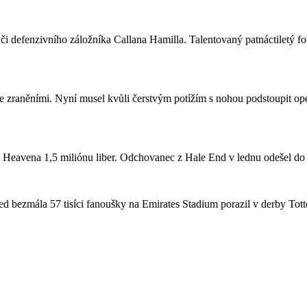
či defenzivního záložníka Callana Hamilla. Talentovaný patnáctiletý fo
se zraněními. Nyní musel kvůli čerstvým potížím s nohou podstoupit ope
a Heavena 1,5 miliónu liber. Odchovanec z Hale End v lednu odešel d
 bezmála 57 tisíci fanoušky na Emirates Stadium porazil v derby Totte