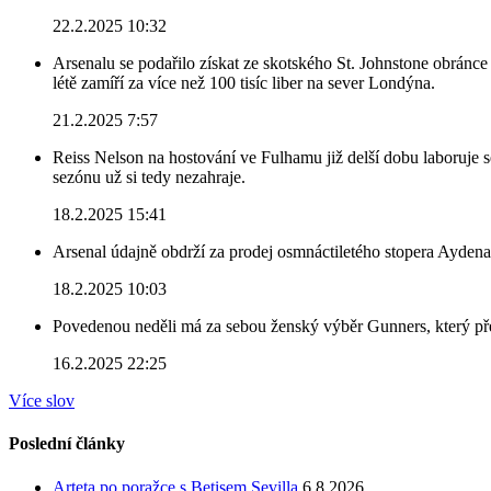
22.2.2025 10:32
Arsenalu se podařilo získat ze skotského St. Johnstone obránce 
létě zamíří za více než 100 tisíc liber na sever Londýna.
21.2.2025 7:57
Reiss Nelson na hostování ve Fulhamu již delší dobu laboruje 
sezónu už si tedy nezahraje.
18.2.2025 15:41
Arsenal údajně obdrží za prodej osmnáctiletého stopera Ayden
18.2.2025 10:03
Povedenou neděli má za sebou ženský výběr Gunners, který před
16.2.2025 22:25
Více slov
Poslední články
Arteta po poražce s Betisem Sevilla
6.8.2026