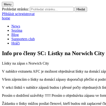
Menu
Prohledat stránku:
Přihlásit se/registrovat
home
News
Sezóna
Blog
Supporters club
Hráči
Info pro členy SC: Lístky na Norwich City
Lístky na zápas s Norwich City
V nabídce extranetu AFC je možnost objednávat lístky na domácí zá
Všem zájemcům o lístky na domácí zápasy doporučuji přečíst si podmín
V sekci lístků v nabídce zápasů budou i přesné počty objednaných lí
Prosím o dodržení uzávěrky !!!!! Prosím o objednávku zápasu ve form
Žádanku o lístky můžou posílat členové, kteří budou mít zaplacené č