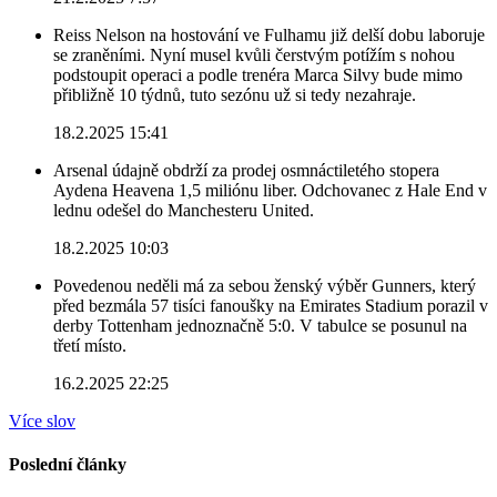
Reiss Nelson na hostování ve Fulhamu již delší dobu laboruje
se zraněními. Nyní musel kvůli čerstvým potížím s nohou
podstoupit operaci a podle trenéra Marca Silvy bude mimo
přibližně 10 týdnů, tuto sezónu už si tedy nezahraje.
18.2.2025 15:41
Arsenal údajně obdrží za prodej osmnáctiletého stopera
Aydena Heavena 1,5 miliónu liber. Odchovanec z Hale End v
lednu odešel do Manchesteru United.
18.2.2025 10:03
Povedenou neděli má za sebou ženský výběr Gunners, který
před bezmála 57 tisíci fanoušky na Emirates Stadium porazil v
derby Tottenham jednoznačně 5:0. V tabulce se posunul na
třetí místo.
16.2.2025 22:25
Více slov
Poslední články