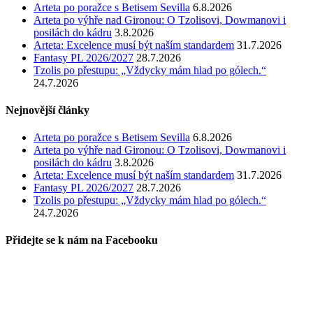
Arteta po poražce s Betisem Sevilla
6.8.2026
Arteta po výhře nad Gironou: O Tzolisovi, Dowmanovi i
posilách do kádru
3.8.2026
Arteta: Excelence musí být naším standardem
31.7.2026
Fantasy PL 2026/2027
28.7.2026
Tzolis po přestupu: „Vždycky mám hlad po gólech.“
24.7.2026
Nejnovější články
Arteta po poražce s Betisem Sevilla
6.8.2026
Arteta po výhře nad Gironou: O Tzolisovi, Dowmanovi i
posilách do kádru
3.8.2026
Arteta: Excelence musí být naším standardem
31.7.2026
Fantasy PL 2026/2027
28.7.2026
Tzolis po přestupu: „Vždycky mám hlad po gólech.“
24.7.2026
Přidejte se k nám na Facebooku