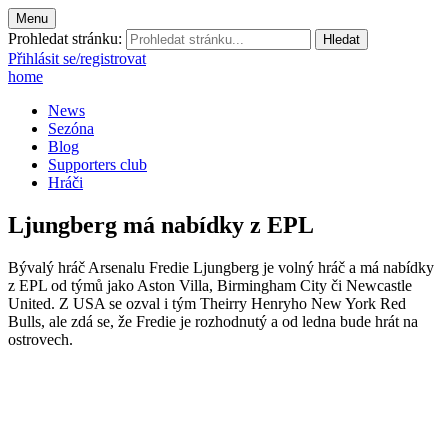
Menu
Prohledat stránku:
Přihlásit se/registrovat
home
News
Sezóna
Blog
Supporters club
Hráči
Ljungberg má nabídky z EPL
Bývalý hráč Arsenalu Fredie Ljungberg je volný hráč a má nabídky
z EPL od týmů jako Aston Villa, Birmingham City či Newcastle
United. Z USA se ozval i tým Theirry Henryho New York Red
Bulls, ale zdá se, že Fredie je rozhodnutý a od ledna bude hrát na
ostrovech.