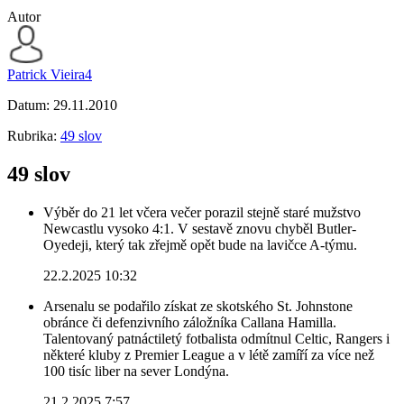
Autor
Patrick Vieira4
Datum:
29.11.2010
Rubrika:
49 slov
49 slov
Výběr do 21 let včera večer porazil stejně staré mužstvo
Newcastlu vysoko 4:1. V sestavě znovu chyběl Butler-
Oyedeji, který tak zřejmě opět bude na lavičce A-týmu.
22.2.2025 10:32
Arsenalu se podařilo získat ze skotského St. Johnstone
obránce či defenzivního záložníka Callana Hamilla.
Talentovaný patnáctiletý fotbalista odmítnul Celtic, Rangers i
některé kluby z Premier League a v létě zamíří za více než
100 tisíc liber na sever Londýna.
21.2.2025 7:57