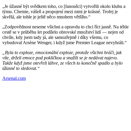
„Je úžasné být svědkem toho, co [fanoušci] vytvořili okolo klubu a
týmu. Chemie, vášeň a propojení mezi nimi je krásné. Trofej je
skvělá, ale tohle je ještě něco mnohem většího.“
„Zodpovědnost neseme všichni a opravdu to chci říct jasně. Na téhle
cestě se v průběhu let podílelo obrovské množství lidí — nejen od
chvíle, kdy jsem tady já, ale samozřejmě i díky všemu, co
vybudoval Arsène Wenger, i když jsme Premier League nevyhráli.“
„Byla to exploze, emocionální exploze, protože všichni hráči, jak
víte, drželi emoce pod pokličkou a snažili se je nedávat najevo.
Takže když jsme otevřeli láhve, ze všech to konečně spadlo a bylo
úžasné to sledovat.“
Arsenal.com