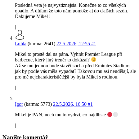
Posledná veta je najvystiznejsia. Konečne to zo všetkých
opadlo. A dúfam že toto nám pomôže aj do ďalších sezón.
Ďakujeme Mikel !
|
Luhla
(karma: 2641)
22.5.2026, 12:55
#1
Mikel to prostě dal na pána. Vyhrát Premier League při
barbecue, který jiný trenér to dokázal?
Až se mu jednou bude stavět socha před Emirates Stadium,
jak by podle vás měla vypadat? Takovou mu asi neudělají, ale
pro mě nejcharakterističtější by byla Mikel s rodinou.
|
Igor
(karma: 5773)
22.5.2026, 16:50
#1
Mikel je PAN, nech mu to vydrzi, co najdlhsie
|
Napište komentář