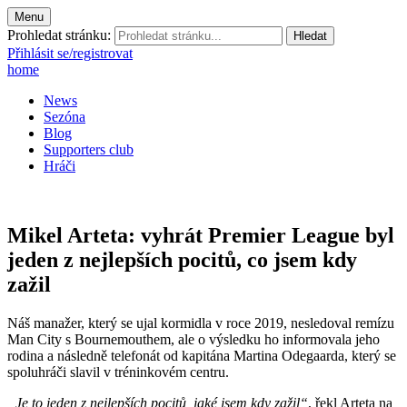
Menu
Prohledat stránku:
Přihlásit se/registrovat
home
News
Sezóna
Blog
Supporters club
Hráči
Mikel Arteta: vyhrát Premier League byl
jeden z nejlepších pocitů, co jsem kdy
zažil
Náš manažer, který se ujal kormidla v roce 2019, nesledoval remízu
Man City s Bournemouthem, ale o výsledku ho informovala jeho
rodina a následně telefonát od kapitána Martina Odegaarda, který se
spoluhráči slavil v tréninkovém centru.
„Je to jeden z nejlepších pocitů, jaké jsem kdy zažil“
, řekl Arteta na