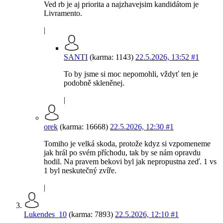
Ved rb je aj priorita a najzhavejsim kandidátom je
Livramento.
|
SANTI
(karma: 1143)
22.5.2026, 13:52
#1
To by jsme si moc nepomohli, vždyť ten je
podobně skleněnej.
|
orek
(karma: 16668)
22.5.2026, 12:30
#1
Tomiho je velká skoda, protože kdyz si vzpomeneme
jak hrál po svém příchodu, tak by se nám opravdu
hodil. Na pravem bekovi byl jak nepropustna zeď. 1 vs
1 byl neskutečný zvíře.
|
Lukendes_10
(karma: 7893)
22.5.2026, 12:10
#1