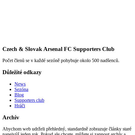
Czech & Slovak Arsenal FC Supporters Club
Počet členů se v každé sezóně pohybuje okolo 500 nadšenců.
Důležité odkazy
News
Sezóna
Blog
Supporters club
Hráči
Archiv
Abychom web udrželi přehledný, standardně zobrazuje články staré
nanejvýš jeden rok. Pokud ale chcete, můžete si zapnout archív a