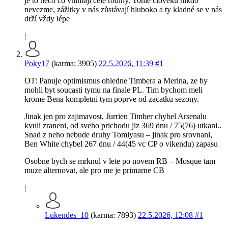
je to něco co vnímají celé rodiny. Tohle člověku nikdo
nevezme, zážitky v nás zůstávají hluboko a ty kladné se v nás
drží vždy lépe
|
Poky17
(karma: 3905)
22.5.2026, 11:39
#1
OT: Panuje optimismus ohledne Timbera a Merina, ze by
mohli byt soucasti tymu na finale PL. Tim bychom meli
krome Bena kompletni tym poprve od zacatku sezony.
Jinak jen pro zajimavost, Jurrien Timber chybel Arsenalu
kvuli zraneni, od sveho prichodu jiz 369 dnu / 75(76) utkani..
Snad z neho nebude druhy Tomiyasu – jinak pro srovnani,
Ben White chybel 267 dnu / 44(45 vc CP o vikendu) zapasu
Osobne bych se mrknul v lete po novem RB – Mosque tam
muze alternovat, ale pro me je primarne CB
|
Lukendes_10
(karma: 7893)
22.5.2026, 12:08
#1