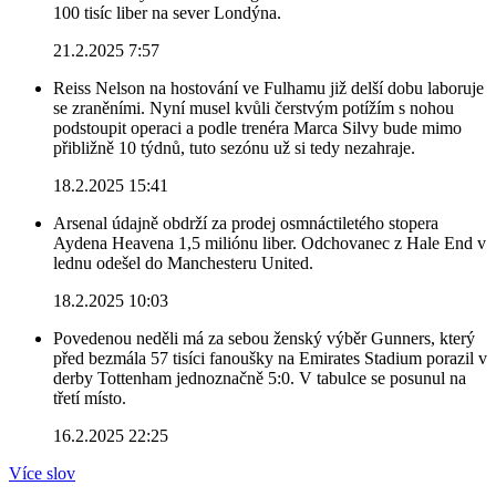
100 tisíc liber na sever Londýna.
21.2.2025 7:57
Reiss Nelson na hostování ve Fulhamu již delší dobu laboruje
se zraněními. Nyní musel kvůli čerstvým potížím s nohou
podstoupit operaci a podle trenéra Marca Silvy bude mimo
přibližně 10 týdnů, tuto sezónu už si tedy nezahraje.
18.2.2025 15:41
Arsenal údajně obdrží za prodej osmnáctiletého stopera
Aydena Heavena 1,5 miliónu liber. Odchovanec z Hale End v
lednu odešel do Manchesteru United.
18.2.2025 10:03
Povedenou neděli má za sebou ženský výběr Gunners, který
před bezmála 57 tisíci fanoušky na Emirates Stadium porazil v
derby Tottenham jednoznačně 5:0. V tabulce se posunul na
třetí místo.
16.2.2025 22:25
Více slov