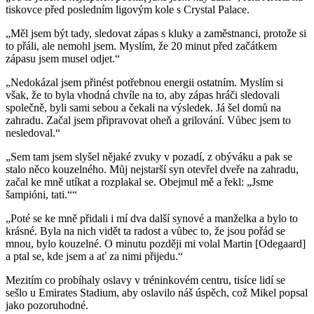
tiskovce před posledním ligovým kole s Crystal Palace.
„Měl jsem být tady, sledovat zápas s kluky a zaměstnanci, protože si
to přáli, ale nemohl jsem. Myslím, že 20 minut před začátkem
zápasu jsem musel odjet.“
„Nedokázal jsem přinést potřebnou energii ostatním. Myslím si
však, že to byla vhodná chvíle na to, aby zápas hráči sledovali
společně, byli sami sebou a čekali na výsledek. Já šel domů na
zahradu. Začal jsem připravovat oheň a grilování. Vůbec jsem to
nesledoval.“
„Sem tam jsem slyšel nějaké zvuky v pozadí, z obýváku a pak se
stalo něco kouzelného. Můj nejstarší syn otevřel dveře na zahradu,
začal ke mně utíkat a rozplakal se. Obejmul mě a řekl: „Jsme
šampióni, tati.““
„Poté se ke mně přidali i mí dva další synové a manželka a bylo to
krásné. Byla na nich vidět ta radost a vůbec to, že jsou pořád se
mnou, bylo kouzelné. O minutu později mi volal Martin [Odegaard]
a ptal se, kde jsem a ať za nimi přijedu.“
Mezitím co probíhaly oslavy v tréninkovém centru, tisíce lidí se
sešlo u Emirates Stadium, aby oslavilo náš úspěch, což Mikel popsal
jako pozoruhodné.