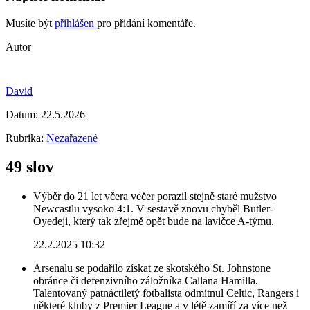
Musíte být
přihlášen
pro přidání komentáře.
Autor
David
Datum:
22.5.2026
Rubrika:
Nezařazené
49 slov
Výběr do 21 let včera večer porazil stejně staré mužstvo
Newcastlu vysoko 4:1. V sestavě znovu chyběl Butler-
Oyedeji, který tak zřejmě opět bude na lavičce A-týmu.
22.2.2025 10:32
Arsenalu se podařilo získat ze skotského St. Johnstone
obránce či defenzivního záložníka Callana Hamilla.
Talentovaný patnáctiletý fotbalista odmítnul Celtic, Rangers i
některé kluby z Premier League a v létě zamíří za více než