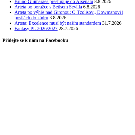
Bruno Guimarães přestupuje do Arsenalu
8.8.2026
Arteta po poražce s Betisem Sevilla
6.8.2026
Arteta po výhře nad Gironou: O Tzolisovi, Dowmanovi i
posilách do kádru
3.8.2026
Arteta: Excelence musí být naším standardem
31.7.2026
Fantasy PL 2026/2027
28.7.2026
Přidejte se k nám na Facebooku