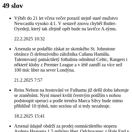
49 slov
Výběr do 21 let včera večer porazil stejně staré mužstvo
Newcastlu vysoko 4:1. V sestavě znovu chyběl Butler-
Oyedeji, který tak zřejmě opět bude na lavičce A-týmu.
22.2.2025 10:32
Arsenalu se podařilo získat ze skotského St. Johnstone
obránce či defenzivního záložníka Callana Hamilla.
Talentovaný patnáctiletý fotbalista odmítnul Celtic, Rangers i
některé kluby z Premier League a v létě zamíří za více než
100 tisíc liber na sever Londýna.
21.2.2025 7:57
Reiss Nelson na hostování ve Fulhamu již delší dobu laboruje
se zraněními. Nyní musel kvůli čerstvým potížím s nohou
podstoupit operaci a podle trenéra Marca Silvy bude mimo
přibližně 10 týdnů, tuto sezónu už si tedy nezahraje.
18.2.2025 15:41
Arsenal údajně obdrží za prodej osmnáctiletého stopera
Aydena Heavena 1,5 miliónu liber. Odchovanec z Hale End v