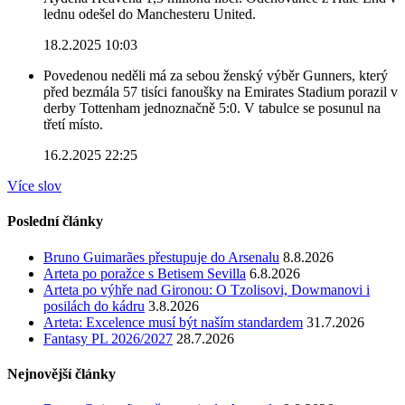
lednu odešel do Manchesteru United.
18.2.2025 10:03
Povedenou neděli má za sebou ženský výběr Gunners, který
před bezmála 57 tisíci fanoušky na Emirates Stadium porazil v
derby Tottenham jednoznačně 5:0. V tabulce se posunul na
třetí místo.
16.2.2025 22:25
Více slov
Poslední články
Bruno Guimarães přestupuje do Arsenalu
8.8.2026
Arteta po poražce s Betisem Sevilla
6.8.2026
Arteta po výhře nad Gironou: O Tzolisovi, Dowmanovi i
posilách do kádru
3.8.2026
Arteta: Excelence musí být naším standardem
31.7.2026
Fantasy PL 2026/2027
28.7.2026
Nejnovější články