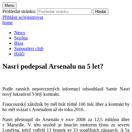
Menu
Prohledat stránku:
Přihlásit se/registrovat
home
News
Sezóna
Blog
Supporters club
Hráči
Nasri podepsal Arsenalu na 5 let?
Podle ranních nepotvrzených informací odsouhlasil Samir Nasri
nový lukrativní 5 letý kontrakt.
Francouzský záložník by měl brát týdně 100 tisíc liber a kontrakt by
ho měl svázat s Arsenalem až do roku 2016.
Nasri přestoupil do Arsenalu v roce 2008 za 12,5 miliónu liber
z Marseille. V této sezóně je hnacím motorem týmu ze severu
Londýna, když vstřelil 13 branek ve 33 soutěžních zápasech. A 5x