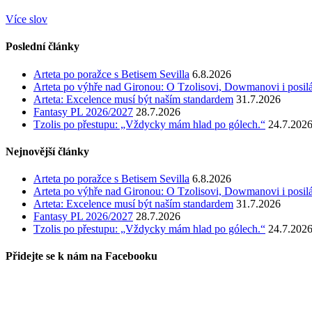
Více slov
Poslední články
Arteta po poražce s Betisem Sevilla
6.8.2026
Arteta po výhře nad Gironou: O Tzolisovi, Dowmanovi i posil
Arteta: Excelence musí být naším standardem
31.7.2026
Fantasy PL 2026/2027
28.7.2026
Tzolis po přestupu: „Vždycky mám hlad po gólech.“
24.7.202
Nejnovější články
Arteta po poražce s Betisem Sevilla
6.8.2026
Arteta po výhře nad Gironou: O Tzolisovi, Dowmanovi i posil
Arteta: Excelence musí být naším standardem
31.7.2026
Fantasy PL 2026/2027
28.7.2026
Tzolis po přestupu: „Vždycky mám hlad po gólech.“
24.7.202
Přidejte se k nám na Facebooku