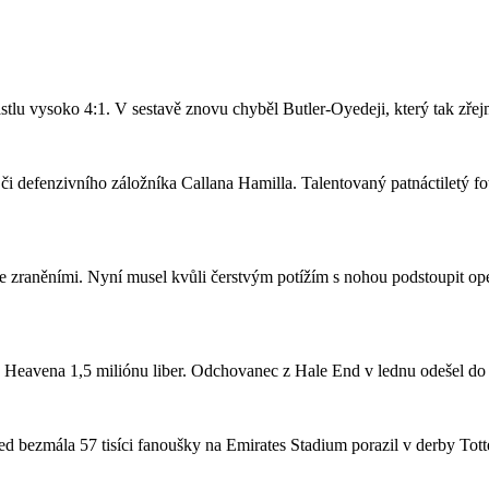
stlu vysoko 4:1. V sestavě znovu chyběl Butler-Oyedeji, který tak zře
či defenzivního záložníka Callana Hamilla. Talentovaný patnáctiletý fo
se zraněními. Nyní musel kvůli čerstvým potížím s nohou podstoupit ope
a Heavena 1,5 miliónu liber. Odchovanec z Hale End v lednu odešel d
 bezmála 57 tisíci fanoušky na Emirates Stadium porazil v derby Totte