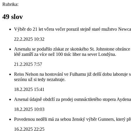
Rubrika:
49 slov
Výběr do 21 let včera večer porazil stejně staré mužstvo Newca
22.2.2025 10:32
Arsenalu se podařilo získat ze skotského St. Johnstone obránce 
létě zamíří za více než 100 tisíc liber na sever Londýna.
21.2.2025 7:57
Reiss Nelson na hostování ve Fulhamu již delší dobu laboruje 
sezónu už si tedy nezahraje.
18.2.2025 15:41
Arsenal údajně obdrží za prodej osmnáctiletého stopera Ayden
18.2.2025 10:03
Povedenou neděli má za sebou ženský výběr Gunners, který před
16.2.2025 22:25