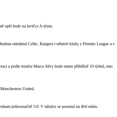
jmě opět bude na lavičce A-týmu.
tbalista odmítnul Celtic, Rangers i některé kluby z Premier League a v
raci a podle trenéra Marca Silvy bude mimo přibližně 10 týdnů, tuto
o Manchesteru United.
nham jednoznačně 5:0. V tabulce se posunul na třetí místo.