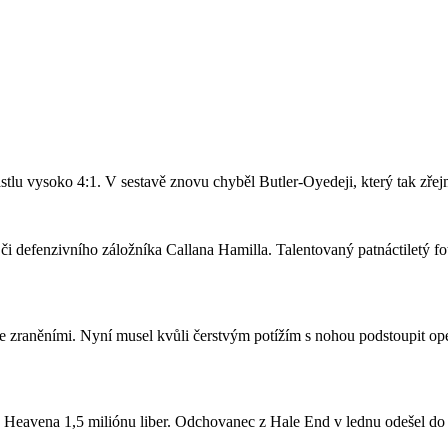
stlu vysoko 4:1. V sestavě znovu chyběl Butler-Oyedeji, který tak zře
či defenzivního záložníka Callana Hamilla. Talentovaný patnáctiletý fo
se zraněními. Nyní musel kvůli čerstvým potížím s nohou podstoupit ope
a Heavena 1,5 miliónu liber. Odchovanec z Hale End v lednu odešel d