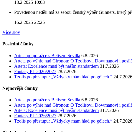
18.2.2025 10:03
Povedenou neděli má za sebou ženský výběr Gunners, který před
16.2.2025 22:25
Více slov
Poslední články
Arteta po poražce s Betisem Sevilla
6.8.2026
Arteta po výhře nad Gironou: O Tzolisovi, Dowmanovi i posil
Arteta: Excelence musí být naším standardem
31.7.2026
Fantasy PL 2026/2027
28.7.2026
Tzolis po přestupu: „Vždycky mám hlad po gólech.“
24.7.202
Nejnovější články
Arteta po poražce s Betisem Sevilla
6.8.2026
Arteta po výhře nad Gironou: O Tzolisovi, Dowmanovi i posil
Arteta: Excelence musí být naším standardem
31.7.2026
Fantasy PL 2026/2027
28.7.2026
Tzolis po přestupu: „Vždycky mám hlad po gólech.“
24.7.202