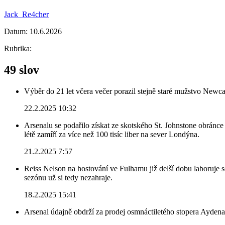
Jack_Re4cher
Datum:
10.6.2026
Rubrika:
49 slov
Výběr do 21 let včera večer porazil stejně staré mužstvo Newca
22.2.2025 10:32
Arsenalu se podařilo získat ze skotského St. Johnstone obránce 
létě zamíří za více než 100 tisíc liber na sever Londýna.
21.2.2025 7:57
Reiss Nelson na hostování ve Fulhamu již delší dobu laboruje 
sezónu už si tedy nezahraje.
18.2.2025 15:41
Arsenal údajně obdrží za prodej osmnáctiletého stopera Ayden