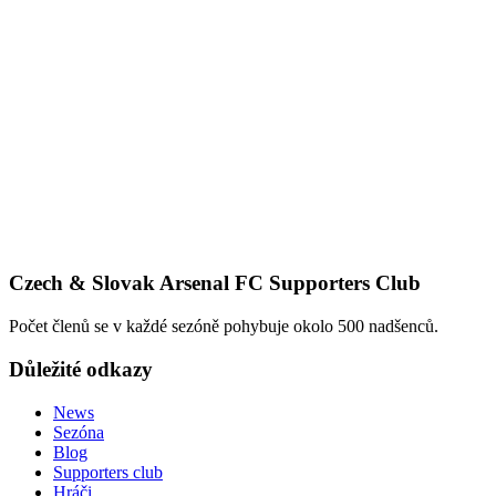
Czech & Slovak Arsenal FC Supporters Club
Počet členů se v každé sezóně pohybuje okolo 500 nadšenců.
Důležité odkazy
News
Sezóna
Blog
Supporters club
Hráči