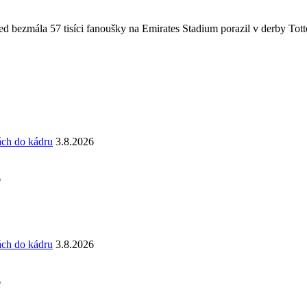
 bezmála 57 tisíci fanoušky na Emirates Stadium porazil v derby Totte
ách do kádru
3.8.2026
6
ách do kádru
3.8.2026
6