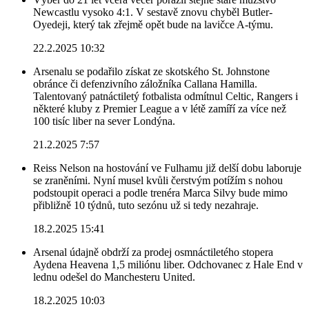
Newcastlu vysoko 4:1. V sestavě znovu chyběl Butler-
Oyedeji, který tak zřejmě opět bude na lavičce A-týmu.
22.2.2025 10:32
Arsenalu se podařilo získat ze skotského St. Johnstone
obránce či defenzivního záložníka Callana Hamilla.
Talentovaný patnáctiletý fotbalista odmítnul Celtic, Rangers i
některé kluby z Premier League a v létě zamíří za více než
100 tisíc liber na sever Londýna.
21.2.2025 7:57
Reiss Nelson na hostování ve Fulhamu již delší dobu laboruje
se zraněními. Nyní musel kvůli čerstvým potížím s nohou
podstoupit operaci a podle trenéra Marca Silvy bude mimo
přibližně 10 týdnů, tuto sezónu už si tedy nezahraje.
18.2.2025 15:41
Arsenal údajně obdrží za prodej osmnáctiletého stopera
Aydena Heavena 1,5 miliónu liber. Odchovanec z Hale End v
lednu odešel do Manchesteru United.
18.2.2025 10:03