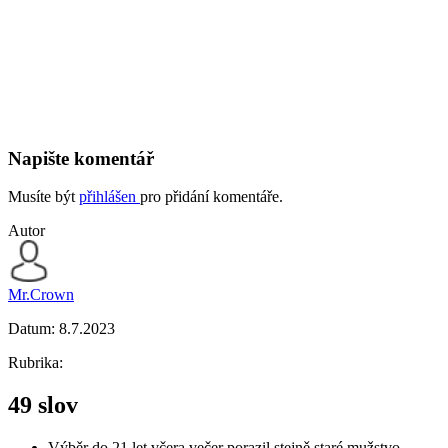
Napište komentář
Musíte být
přihlášen
pro přidání komentáře.
Autor
Mr.Crown
Datum:
8.7.2023
Rubrika:
49 slov
Výběr do 21 let včera večer porazil stejně staré mužstvo