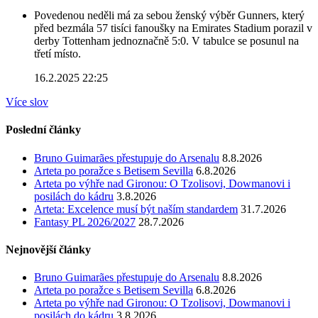
Povedenou neděli má za sebou ženský výběr Gunners, který
před bezmála 57 tisíci fanoušky na Emirates Stadium porazil v
derby Tottenham jednoznačně 5:0. V tabulce se posunul na
třetí místo.
16.2.2025 22:25
Více slov
Poslední články
Bruno Guimarães přestupuje do Arsenalu
8.8.2026
Arteta po poražce s Betisem Sevilla
6.8.2026
Arteta po výhře nad Gironou: O Tzolisovi, Dowmanovi i
posilách do kádru
3.8.2026
Arteta: Excelence musí být naším standardem
31.7.2026
Fantasy PL 2026/2027
28.7.2026
Nejnovější články
Bruno Guimarães přestupuje do Arsenalu
8.8.2026
Arteta po poražce s Betisem Sevilla
6.8.2026
Arteta po výhře nad Gironou: O Tzolisovi, Dowmanovi i
posilách do kádru
3.8.2026