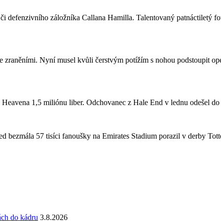
či defenzivního záložníka Callana Hamilla. Talentovaný patnáctiletý fo
se zraněními. Nyní musel kvůli čerstvým potížím s nohou podstoupit ope
a Heavena 1,5 miliónu liber. Odchovanec z Hale End v lednu odešel d
 bezmála 57 tisíci fanoušky na Emirates Stadium porazil v derby Totte
ách do kádru
3.8.2026