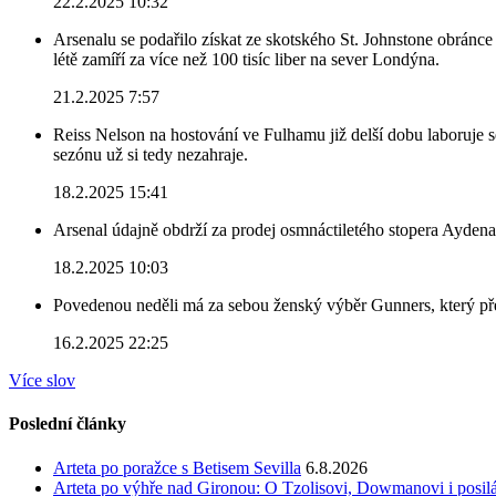
22.2.2025 10:32
Arsenalu se podařilo získat ze skotského St. Johnstone obránce 
létě zamíří za více než 100 tisíc liber na sever Londýna.
21.2.2025 7:57
Reiss Nelson na hostování ve Fulhamu již delší dobu laboruje 
sezónu už si tedy nezahraje.
18.2.2025 15:41
Arsenal údajně obdrží za prodej osmnáctiletého stopera Ayden
18.2.2025 10:03
Povedenou neděli má za sebou ženský výběr Gunners, který před
16.2.2025 22:25
Více slov
Poslední články
Arteta po poražce s Betisem Sevilla
6.8.2026
Arteta po výhře nad Gironou: O Tzolisovi, Dowmanovi i posil