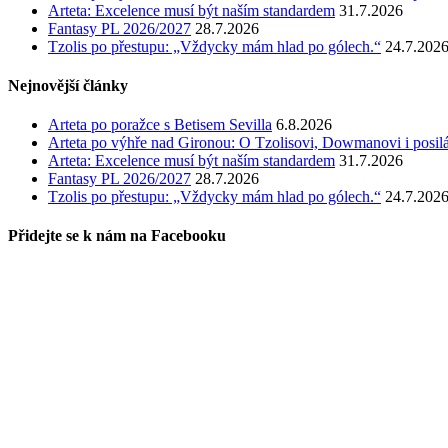
Arteta: Excelence musí být naším standardem
31.7.2026
Fantasy PL 2026/2027
28.7.2026
Tzolis po přestupu: „Vždycky mám hlad po gólech.“
24.7.202
Nejnovější články
Arteta po poražce s Betisem Sevilla
6.8.2026
Arteta po výhře nad Gironou: O Tzolisovi, Dowmanovi i posil
Arteta: Excelence musí být naším standardem
31.7.2026
Fantasy PL 2026/2027
28.7.2026
Tzolis po přestupu: „Vždycky mám hlad po gólech.“
24.7.202
Přidejte se k nám na Facebooku