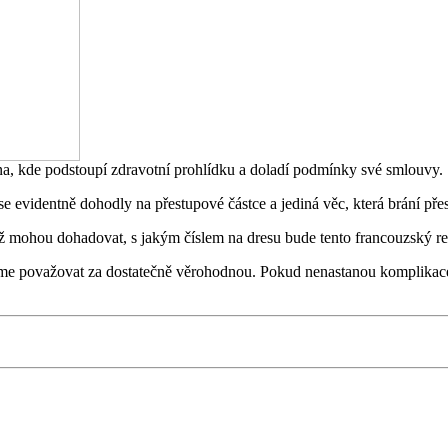
na, kde podstoupí zdravotní prohlídku a doladí podmínky své smlouvy.
e evidentně dohodly na přestupové částce a jediná věc, která brání pře
 už mohou dohadovat, s jakým číslem na dresu bude tento francouzský re
ůžeme považovat za dostatečně věrohodnou. Pokud nenastanou komplikace,