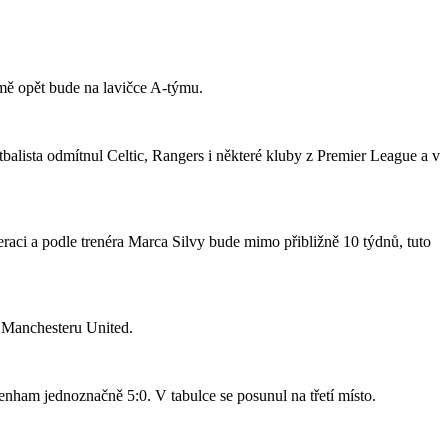
jmě opět bude na lavičce A-týmu.
tbalista odmítnul Celtic, Rangers i některé kluby z Premier League a v
raci a podle trenéra Marca Silvy bude mimo přibližně 10 týdnů, tuto
o Manchesteru United.
nham jednoznačně 5:0. V tabulce se posunul na třetí místo.