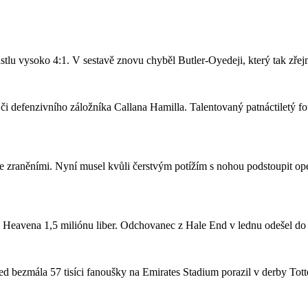
stlu vysoko 4:1. V sestavě znovu chyběl Butler-Oyedeji, který tak zře
či defenzivního záložníka Callana Hamilla. Talentovaný patnáctiletý fo
se zraněními. Nyní musel kvůli čerstvým potížím s nohou podstoupit ope
a Heavena 1,5 miliónu liber. Odchovanec z Hale End v lednu odešel d
 bezmála 57 tisíci fanoušky na Emirates Stadium porazil v derby Totte