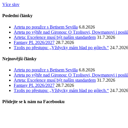
Více slov
Poslední články
Arteta po poražce s Betisem Sevilla
6.8.2026
Arteta po výhře nad Gironou: O Tzolisovi, Dowmanovi i posil
Arteta: Excelence musí být naším standardem
31.7.2026
Fantasy PL 2026/2027
28.7.2026
Tzolis po přestupu: „Vždycky mám hlad po gólech.“
24.7.202
Nejnovější články
Arteta po poražce s Betisem Sevilla
6.8.2026
Arteta po výhře nad Gironou: O Tzolisovi, Dowmanovi i posil
Arteta: Excelence musí být naším standardem
31.7.2026
Fantasy PL 2026/2027
28.7.2026
Tzolis po přestupu: „Vždycky mám hlad po gólech.“
24.7.202
Přidejte se k nám na Facebooku