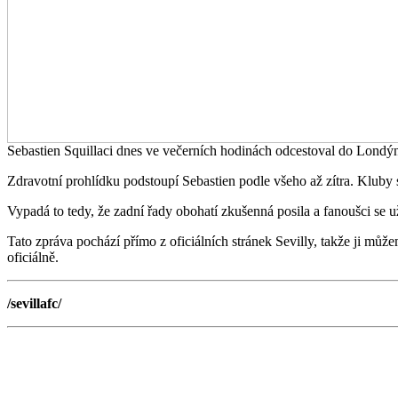
Sebastien Squillaci dnes ve večerních hodinách odcestoval do Londý
Zdravotní prohlídku podstoupí Sebastien podle všeho až zítra. Kluby s
Vypadá to tedy, že zadní řady obohatí zkušenná posila a fanoušci se
Tato zpráva pochází přímo z oficiálních stránek Sevilly, takže ji m
oficiálně.
/sevillafc/