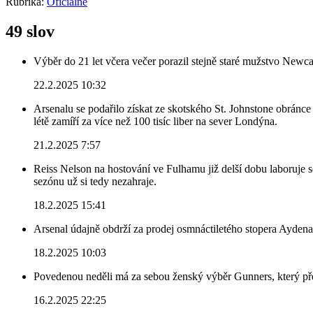
Rubrika:
Oficiálně
49 slov
Výběr do 21 let včera večer porazil stejně staré mužstvo Newca
22.2.2025 10:32
Arsenalu se podařilo získat ze skotského St. Johnstone obránce 
létě zamíří za více než 100 tisíc liber na sever Londýna.
21.2.2025 7:57
Reiss Nelson na hostování ve Fulhamu již delší dobu laboruje 
sezónu už si tedy nezahraje.
18.2.2025 15:41
Arsenal údajně obdrží za prodej osmnáctiletého stopera Ayden
18.2.2025 10:03
Povedenou neděli má za sebou ženský výběr Gunners, který před
16.2.2025 22:25