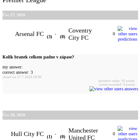
Čvc 27, 2026
Coventry
Arsenal FC
-
0
(3)
(0)
City FC
Kolik branek celkem padne v zápase?
my answer:
correct answer: 3
closed on 27.7.2026 20:00
question value: 10 points
points awarded: 0 points
Čvc 28, 2026
Manchester
Hull City FC
-
0
(1)
(0)
United FC