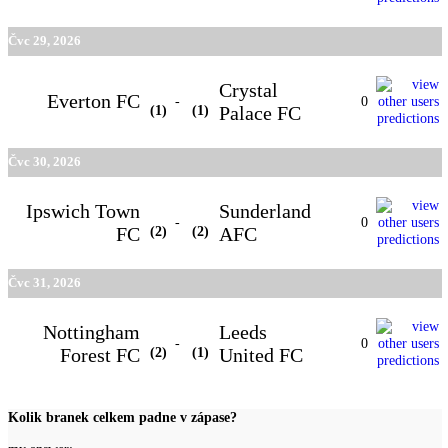
Čvc 29, 2026
Crystal
Everton FC
-
0
(1)
(1)
Palace FC
Čvc 30, 2026
Ipswich Town
Sunderland
-
0
FC
(2)
(2)
AFC
Čvc 31, 2026
Nottingham
Leeds
-
0
Forest FC
(2)
(1)
United FC
Kolik branek celkem padne v zápase?