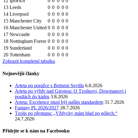
12
Ipswich
0
0
0
0
0
13
Leeds
0
0
0
0
0
14
Liverpool
0
0
0
0
0
15
Manchester City
0
0
0
0
0
16
Manchester United
0
0
0
0
0
17
Newcastle
0
0
0
0
0
18
Nottingham Forest
0
0
0
0
0
19
Sunderland
0
0
0
0
0
20
Tottenham
0
0
0
0
0
Zobrazit kompletní tabulku
Nejnovější články
Arteta po poražce s Betisem Sevilla
6.8.2026
Arteta po výhře nad Gironou: O Tzolisovi, Dowmanovi i
posilách do kádru
3.8.2026
Arteta: Excelence musí být naším standardem
31.7.2026
Fantasy PL 2026/2027
28.7.2026
Tzolis po přestupu: „Vždycky mám hlad po gólech.“
24.7.2026
Přidejte se k nám na Facebooku