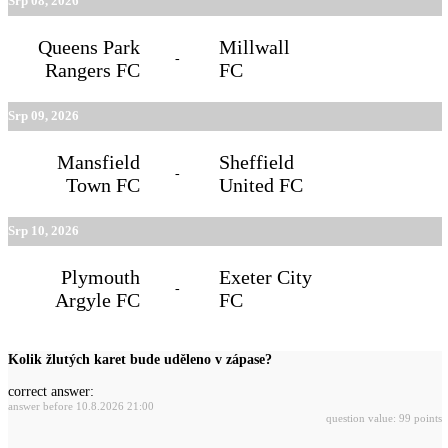
Srp 08, 2026
Queens Park
Millwall
-
Rangers FC
FC
Srp 09, 2026
Mansfield
Sheffield
-
Town FC
United FC
Srp 10, 2026
Plymouth
Exeter City
-
Argyle FC
FC
Kolik žlutých karet bude uděleno v zápase?
correct answer:
answer before 10.8.2026 21:00
question value: 99 points