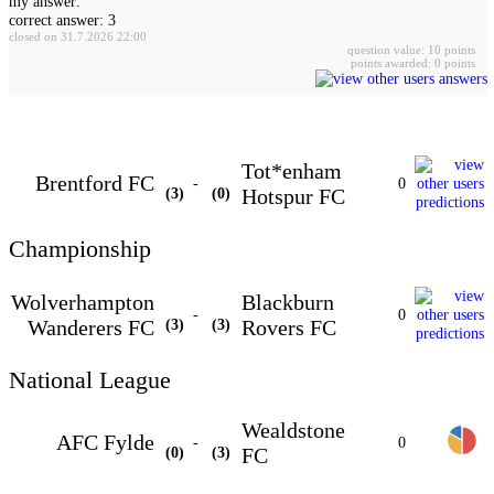
my answer:
correct answer: 3
closed on 31.7.2026 22:00
question value: 10 points
points awarded: 0 points
Tot*enham
Brentford FC
-
0
(3)
(0)
Hotspur FC
Championship
Wolverhampton
Blackburn
-
0
Wanderers FC
(3)
(3)
Rovers FC
National League
Wealdstone
AFC Fylde
-
0
(0)
(3)
FC