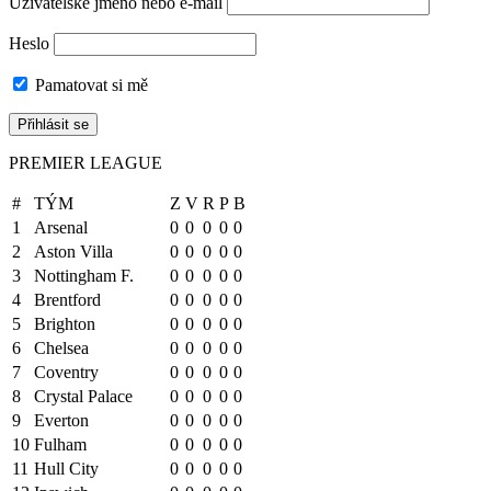
Uživatelské jméno nebo e-mail
Heslo
Pamatovat si mě
PREMIER LEAGUE
#
TÝM
Z
V
R
P
B
1
Arsenal
0
0
0
0
0
2
Aston Villa
0
0
0
0
0
3
Nottingham F.
0
0
0
0
0
4
Brentford
0
0
0
0
0
5
Brighton
0
0
0
0
0
6
Chelsea
0
0
0
0
0
7
Coventry
0
0
0
0
0
8
Crystal Palace
0
0
0
0
0
9
Everton
0
0
0
0
0
10
Fulham
0
0
0
0
0
11
Hull City
0
0
0
0
0