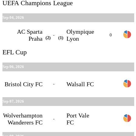
UEFA Champions League
Srp 04, 2026
AC Sparta
Olympique
-
0
Praha
(2)
(1)
Lyon
EFL Cup
Srp 06, 2026
Bristol City FC
Walsall FC
-
Srp 07, 2026
Wolverhampton
Port Vale
-
Wanderers FC
FC