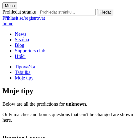
Menu
Prohledat stránku:
Přihlásit se/registrovat
home
News
Sezóna
Blog
Supporters club
Hráči
Tipovačka
Tabulka
Moje tipy
Moje tipy
Below are all the predictions for
unknown
.
Only matches and bonus questions that can't be changed are shown
here.
Premier League