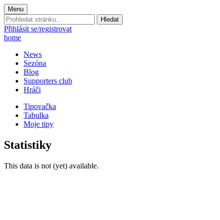
Menu
Prohledat
stránku:
Přihlásit se/registrovat
home
News
Sezóna
Blog
Supporters club
Hráči
Tipovačka
Tabulka
Moje tipy
Statistiky
This data is not (yet) available.