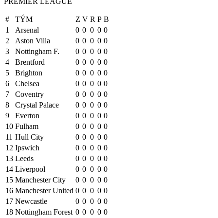
PREMIER LEAGUE
#
TÝM
Z
V
R
P
B
1
Arsenal
0
0
0
0
0
2
Aston Villa
0
0
0
0
0
3
Nottingham F.
0
0
0
0
0
4
Brentford
0
0
0
0
0
5
Brighton
0
0
0
0
0
6
Chelsea
0
0
0
0
0
7
Coventry
0
0
0
0
0
8
Crystal Palace
0
0
0
0
0
9
Everton
0
0
0
0
0
10
Fulham
0
0
0
0
0
11
Hull City
0
0
0
0
0
12
Ipswich
0
0
0
0
0
13
Leeds
0
0
0
0
0
14
Liverpool
0
0
0
0
0
15
Manchester City
0
0
0
0
0
16
Manchester United
0
0
0
0
0
17
Newcastle
0
0
0
0
0
18
Nottingham Forest
0
0
0
0
0