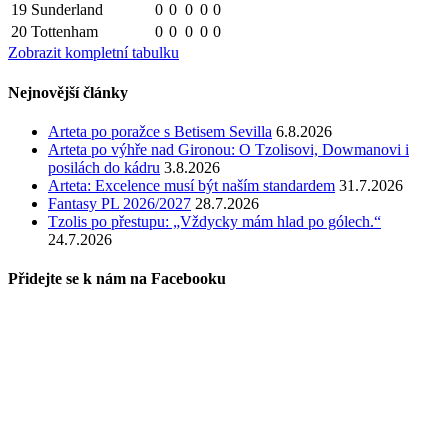
19
Sunderland
0
0
0
0
0
20
Tottenham
0
0
0
0
0
Zobrazit kompletní tabulku
Nejnovější články
Arteta po poražce s Betisem Sevilla
6.8.2026
Arteta po výhře nad Gironou: O Tzolisovi, Dowmanovi i
posilách do kádru
3.8.2026
Arteta: Excelence musí být naším standardem
31.7.2026
Fantasy PL 2026/2027
28.7.2026
Tzolis po přestupu: „Vždycky mám hlad po gólech.“
24.7.2026
Přidejte se k nám na Facebooku