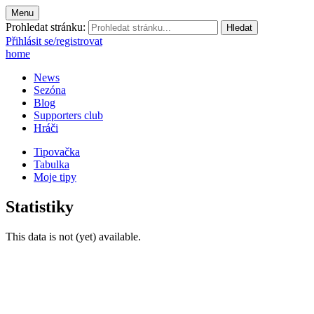
Menu
Prohledat stránku:
Přihlásit se/registrovat
home
News
Sezóna
Blog
Supporters club
Hráči
Tipovačka
Tabulka
Moje tipy
Statistiky
This data is not (yet) available.