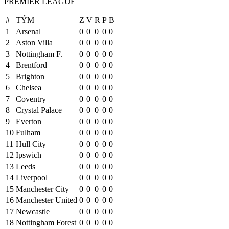
PREMIER LEAGUE
#
TÝM
Z
V
R
P
B
1
Arsenal
0
0
0
0
0
2
Aston Villa
0
0
0
0
0
3
Nottingham F.
0
0
0
0
0
4
Brentford
0
0
0
0
0
5
Brighton
0
0
0
0
0
6
Chelsea
0
0
0
0
0
7
Coventry
0
0
0
0
0
8
Crystal Palace
0
0
0
0
0
9
Everton
0
0
0
0
0
10
Fulham
0
0
0
0
0
11
Hull City
0
0
0
0
0
12
Ipswich
0
0
0
0
0
13
Leeds
0
0
0
0
0
14
Liverpool
0
0
0
0
0
15
Manchester City
0
0
0
0
0
16
Manchester United
0
0
0
0
0
17
Newcastle
0
0
0
0
0
18
Nottingham Forest
0
0
0
0
0