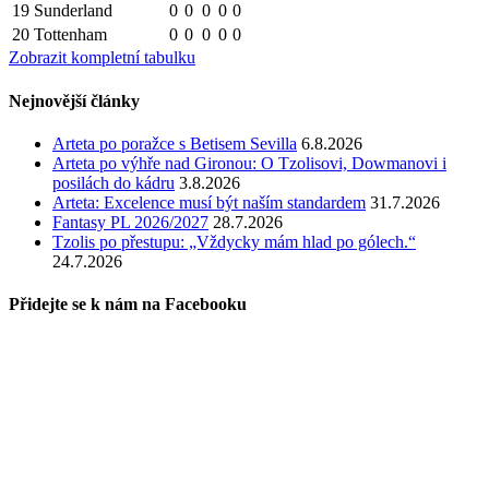
19
Sunderland
0
0
0
0
0
20
Tottenham
0
0
0
0
0
Zobrazit kompletní tabulku
Nejnovější články
Arteta po poražce s Betisem Sevilla
6.8.2026
Arteta po výhře nad Gironou: O Tzolisovi, Dowmanovi i
posilách do kádru
3.8.2026
Arteta: Excelence musí být naším standardem
31.7.2026
Fantasy PL 2026/2027
28.7.2026
Tzolis po přestupu: „Vždycky mám hlad po gólech.“
24.7.2026
Přidejte se k nám na Facebooku