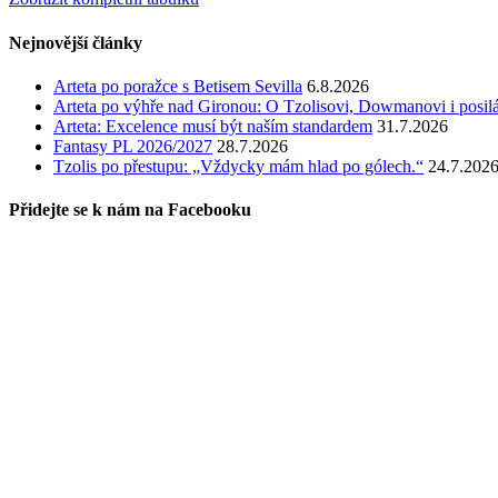
Nejnovější články
Arteta po poražce s Betisem Sevilla
6.8.2026
Arteta po výhře nad Gironou: O Tzolisovi, Dowmanovi i posil
Arteta: Excelence musí být naším standardem
31.7.2026
Fantasy PL 2026/2027
28.7.2026
Tzolis po přestupu: „Vždycky mám hlad po gólech.“
24.7.202
Přidejte se k nám na Facebooku