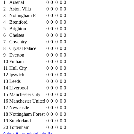
1
Arsenal
0
0
0
0
0
2
Aston Villa
0
0
0
0
0
3
Nottingham F.
0
0
0
0
0
4
Brentford
0
0
0
0
0
5
Brighton
0
0
0
0
0
6
Chelsea
0
0
0
0
0
7
Coventry
0
0
0
0
0
8
Crystal Palace
0
0
0
0
0
9
Everton
0
0
0
0
0
10
Fulham
0
0
0
0
0
11
Hull City
0
0
0
0
0
12
Ipswich
0
0
0
0
0
13
Leeds
0
0
0
0
0
14
Liverpool
0
0
0
0
0
15
Manchester City
0
0
0
0
0
16
Manchester United
0
0
0
0
0
17
Newcastle
0
0
0
0
0
18
Nottingham Forest
0
0
0
0
0
19
Sunderland
0
0
0
0
0
20
Tottenham
0
0
0
0
0
Zobrazit kompletní tabulku