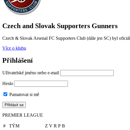
Czech and Slovak Supporters
Gunners
Czech & Slovak Arsenal FC Supporters Club (dále jen SC) byl oficiál
Více o klubu
Přihlášení
Uživatelské jméno nebo e-mail
Heslo
Pamatovat si mě
PREMIER LEAGUE
#
TÝM
Z
V
R
P
B