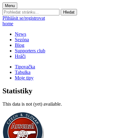
Menu
Prohledat
stránku:
Přihlásit se/registrovat
home
News
Sezóna
Blog
Supporters club
Hráči
Tipovačka
Tabulka
Moje tipy
Statistiky
This data is not (yet) available.