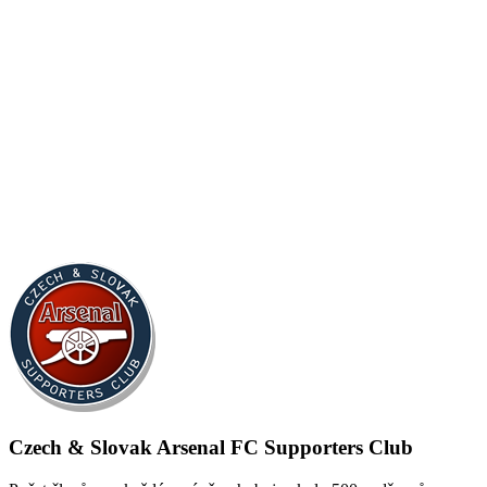
Czech & Slovak Arsenal FC Supporters Club