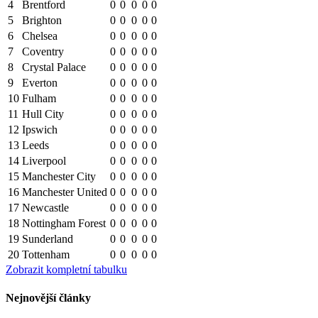
4
Brentford
0
0
0
0
0
5
Brighton
0
0
0
0
0
6
Chelsea
0
0
0
0
0
7
Coventry
0
0
0
0
0
8
Crystal Palace
0
0
0
0
0
9
Everton
0
0
0
0
0
10
Fulham
0
0
0
0
0
11
Hull City
0
0
0
0
0
12
Ipswich
0
0
0
0
0
13
Leeds
0
0
0
0
0
14
Liverpool
0
0
0
0
0
15
Manchester City
0
0
0
0
0
16
Manchester United
0
0
0
0
0
17
Newcastle
0
0
0
0
0
18
Nottingham Forest
0
0
0
0
0
19
Sunderland
0
0
0
0
0
20
Tottenham
0
0
0
0
0
Zobrazit kompletní tabulku
Nejnovější články