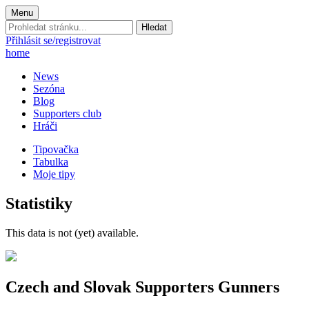
Menu
Prohledat
stránku:
Přihlásit se/registrovat
home
News
Sezóna
Blog
Supporters club
Hráči
Tipovačka
Tabulka
Moje tipy
Statistiky
This data is not (yet) available.
Czech and Slovak Supporters
Gunners