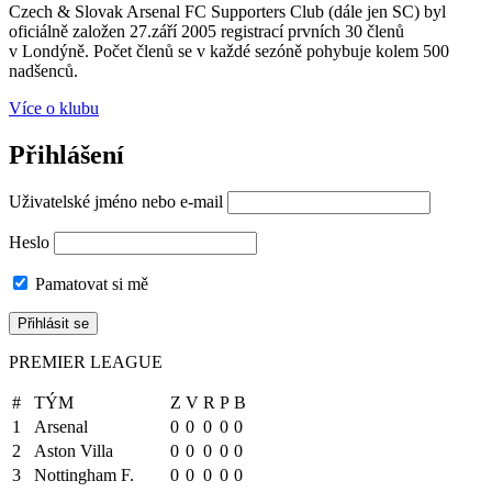
Czech & Slovak Arsenal FC Supporters Club (dále jen SC) byl
oficiálně založen 27.září 2005 registrací prvních 30 členů
v Londýně. Počet členů se v každé sezóně pohybuje kolem 500
nadšenců.
Více o klubu
Přihlášení
Uživatelské jméno nebo e-mail
Heslo
Pamatovat si mě
PREMIER LEAGUE
#
TÝM
Z
V
R
P
B
1
Arsenal
0
0
0
0
0
2
Aston Villa
0
0
0
0
0
3
Nottingham F.
0
0
0
0
0