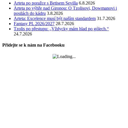
Arteta po poražce s Betisem Sevilla
6.8.2026
Arteta po výhře nad Gironou: O Tzolisovi, Dowmanovi i
posilách do kádru
3.8.2026
Arteta: Excelence musí být naším standardem
31.7.2026
Fantasy PL 2026/2027
28.7.2026
Tzolis po přestupu: „Vždycky mám hlad po gólech.“
24.7.2026
Přidejte se k nám na Facebooku