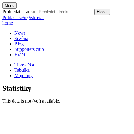
Menu
Prohledat stránku:
Přihlásit se/registrovat
home
News
Sezóna
Blog
Supporters club
Hráči
Tipovačka
Tabulka
Moje tipy
Statistiky
This data is not (yet) available.