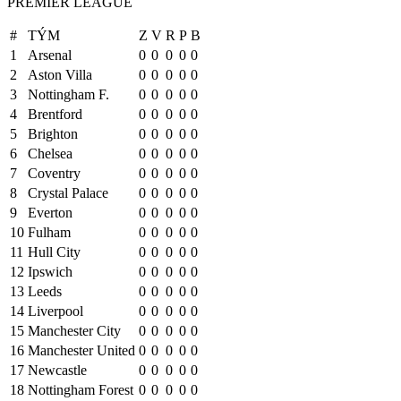
PREMIER LEAGUE
#
TÝM
Z
V
R
P
B
1
Arsenal
0
0
0
0
0
2
Aston Villa
0
0
0
0
0
3
Nottingham F.
0
0
0
0
0
4
Brentford
0
0
0
0
0
5
Brighton
0
0
0
0
0
6
Chelsea
0
0
0
0
0
7
Coventry
0
0
0
0
0
8
Crystal Palace
0
0
0
0
0
9
Everton
0
0
0
0
0
10
Fulham
0
0
0
0
0
11
Hull City
0
0
0
0
0
12
Ipswich
0
0
0
0
0
13
Leeds
0
0
0
0
0
14
Liverpool
0
0
0
0
0
15
Manchester City
0
0
0
0
0
16
Manchester United
0
0
0
0
0
17
Newcastle
0
0
0
0
0
18
Nottingham Forest
0
0
0
0
0