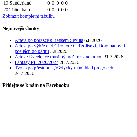
19
Sunderland
0
0
0
0
0
20
Tottenham
0
0
0
0
0
Zobrazit kompletní tabulku
Nejnovější články
Arteta po poražce s Betisem Sevilla
6.8.2026
Arteta po výhře nad Gironou: O Tzolisovi, Dowmanovi i
posilách do kádru
3.8.2026
Arteta: Excelence musí být naším standardem
31.7.2026
Fantasy PL 2026/2027
28.7.2026
Tzolis po přestupu: „Vždycky mám hlad po gólech.“
24.7.2026
Přidejte se k nám na Facebooku