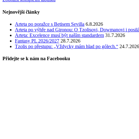
Nejnovější články
Arteta po poražce s Betisem Sevilla
6.8.2026
Arteta po výhře nad Gironou: O Tzolisovi, Dowmanovi i posil
Arteta: Excelence musí být naším standardem
31.7.2026
Fantasy PL 2026/2027
28.7.2026
Tzolis po přestupu: „Vždycky mám hlad po gólech.“
24.7.202
Přidejte se k nám na Facebooku