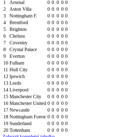
1
Arsenal
0
0
0
0
0
2
Aston Villa
0
0
0
0
0
3
Nottingham F.
0
0
0
0
0
4
Brentford
0
0
0
0
0
5
Brighton
0
0
0
0
0
6
Chelsea
0
0
0
0
0
7
Coventry
0
0
0
0
0
8
Crystal Palace
0
0
0
0
0
9
Everton
0
0
0
0
0
10
Fulham
0
0
0
0
0
11
Hull City
0
0
0
0
0
12
Ipswich
0
0
0
0
0
13
Leeds
0
0
0
0
0
14
Liverpool
0
0
0
0
0
15
Manchester City
0
0
0
0
0
16
Manchester United
0
0
0
0
0
17
Newcastle
0
0
0
0
0
18
Nottingham Forest
0
0
0
0
0
19
Sunderland
0
0
0
0
0
20
Tottenham
0
0
0
0
0
Zobrazit kompletní tabulku