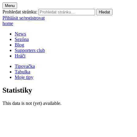
Menu
Prohledat stránku:
Přihlásit se/registrovat
home
News
Sezóna
Blog
Supporters club
Hráči
Tipovačka
Tabulka
Moje tipy
Statistiky
This data is not (yet) available.