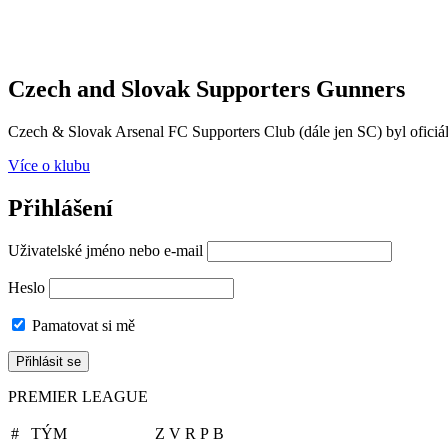
Czech and Slovak Supporters
Gunners
Czech & Slovak Arsenal FC Supporters Club (dále jen SC) byl oficiál
Více o klubu
Přihlášení
Uživatelské jméno nebo e-mail
Heslo
Pamatovat si mě
PREMIER LEAGUE
#
TÝM
Z
V
R
P
B