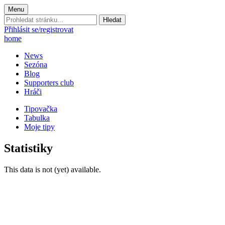
Menu
Prohledat
stránku:
Přihlásit se/registrovat
home
News
Sezóna
Blog
Supporters club
Hráči
Tipovačka
Tabulka
Moje tipy
Statistiky
This data is not (yet) available.