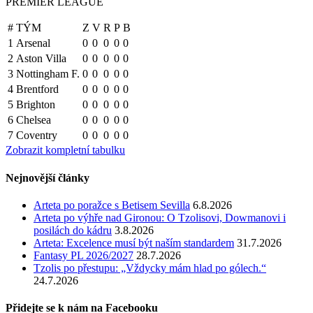
PREMIER LEAGUE
#
TÝM
Z
V
R
P
B
1
Arsenal
0
0
0
0
0
2
Aston Villa
0
0
0
0
0
3
Nottingham F.
0
0
0
0
0
4
Brentford
0
0
0
0
0
5
Brighton
0
0
0
0
0
6
Chelsea
0
0
0
0
0
7
Coventry
0
0
0
0
0
Zobrazit kompletní tabulku
Nejnovější články
Arteta po poražce s Betisem Sevilla
6.8.2026
Arteta po výhře nad Gironou: O Tzolisovi, Dowmanovi i
posilách do kádru
3.8.2026
Arteta: Excelence musí být naším standardem
31.7.2026
Fantasy PL 2026/2027
28.7.2026
Tzolis po přestupu: „Vždycky mám hlad po gólech.“
24.7.2026
Přidejte se k nám na Facebooku