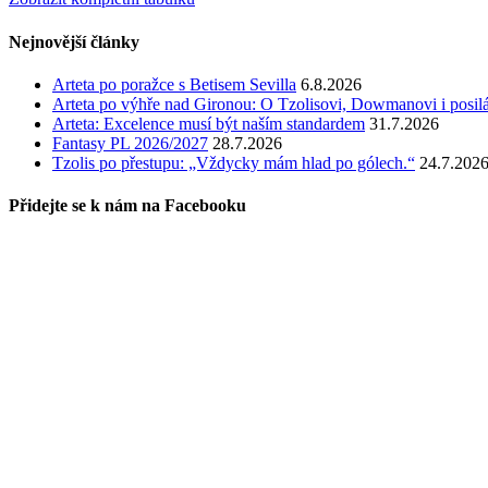
Nejnovější články
Arteta po poražce s Betisem Sevilla
6.8.2026
Arteta po výhře nad Gironou: O Tzolisovi, Dowmanovi i posil
Arteta: Excelence musí být naším standardem
31.7.2026
Fantasy PL 2026/2027
28.7.2026
Tzolis po přestupu: „Vždycky mám hlad po gólech.“
24.7.202
Přidejte se k nám na Facebooku