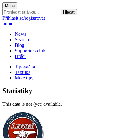
Menu
Prohledat
stránku:
Přihlásit se/registrovat
home
News
Sezóna
Blog
Supporters club
Hráči
Tipovačka
Tabulka
Moje tipy
Statistiky
This data is not (yet) available.