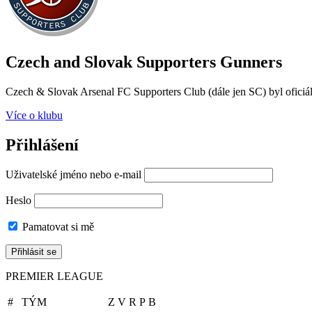
Czech and Slovak Supporters
Gunners
Czech & Slovak Arsenal FC Supporters Club (dále jen SC) byl oficiál
Více o klubu
Přihlášení
Uživatelské jméno nebo e-mail
Heslo
Pamatovat si mě
PREMIER LEAGUE
#
TÝM
Z
V
R
P
B