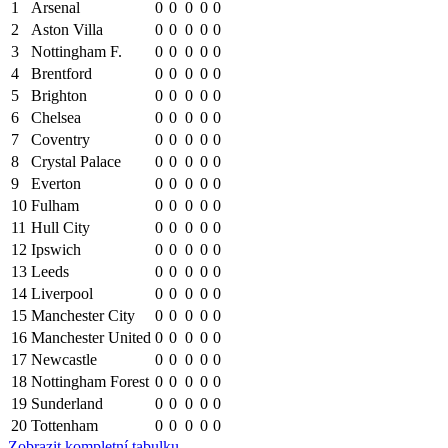
1
Arsenal
0
0
0
0
0
2
Aston Villa
0
0
0
0
0
3
Nottingham F.
0
0
0
0
0
4
Brentford
0
0
0
0
0
5
Brighton
0
0
0
0
0
6
Chelsea
0
0
0
0
0
7
Coventry
0
0
0
0
0
8
Crystal Palace
0
0
0
0
0
9
Everton
0
0
0
0
0
10
Fulham
0
0
0
0
0
11
Hull City
0
0
0
0
0
12
Ipswich
0
0
0
0
0
13
Leeds
0
0
0
0
0
14
Liverpool
0
0
0
0
0
15
Manchester City
0
0
0
0
0
16
Manchester United
0
0
0
0
0
17
Newcastle
0
0
0
0
0
18
Nottingham Forest
0
0
0
0
0
19
Sunderland
0
0
0
0
0
20
Tottenham
0
0
0
0
0
Zobrazit kompletní tabulku