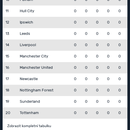
11
Hull City
0
0
0
0
0
12
Ipswich
0
0
0
0
0
13
Leeds
0
0
0
0
0
14
Liverpool
0
0
0
0
0
15
Manchester City
0
0
0
0
0
16
Manchester United
0
0
0
0
0
17
Newcastle
0
0
0
0
0
18
Nottingham Forest
0
0
0
0
0
19
Sunderland
0
0
0
0
0
20
Tottenham
0
0
0
0
0
Zobrazit kompletní tabulku