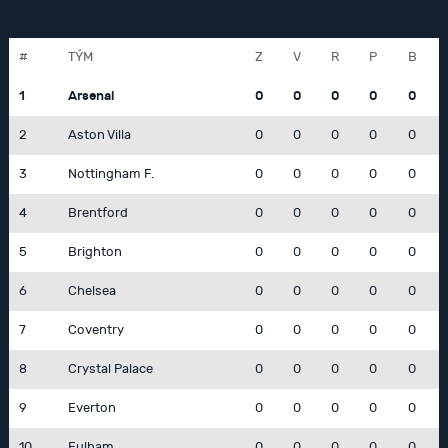
#
TÝM
Z
V
R
P
B
1
Arsenal
0
0
0
0
0
2
Aston Villa
0
0
0
0
0
3
Nottingham F.
0
0
0
0
0
4
Brentford
0
0
0
0
0
5
Brighton
0
0
0
0
0
6
Chelsea
0
0
0
0
0
7
Coventry
0
0
0
0
0
8
Crystal Palace
0
0
0
0
0
9
Everton
0
0
0
0
0
10
Fulham
0
0
0
0
0