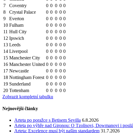
7
Coventry
0
0
0
0
0
8
Crystal Palace
0
0
0
0
0
9
Everton
0
0
0
0
0
10
Fulham
0
0
0
0
0
11
Hull City
0
0
0
0
0
12
Ipswich
0
0
0
0
0
13
Leeds
0
0
0
0
0
14
Liverpool
0
0
0
0
0
15
Manchester City
0
0
0
0
0
16
Manchester United
0
0
0
0
0
17
Newcastle
0
0
0
0
0
18
Nottingham Forest
0
0
0
0
0
19
Sunderland
0
0
0
0
0
20
Tottenham
0
0
0
0
0
Zobrazit kompletní tabulku
Nejnovější články
Arteta po poražce s Betisem Sevilla
6.8.2026
Arteta po výhře nad Gironou: O Tzolisovi, Dowmanovi i posil
Arteta: Excelence musí být naším standardem
31.7.2026