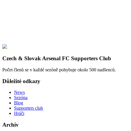
Czech & Slovak Arsenal FC Supporters Club
Počet členů se v každé sezóně pohybuje okolo 500 nadšenců.
Důležité odkazy
News
Sezóna
Blog
Supporters club
Hráči
Archiv