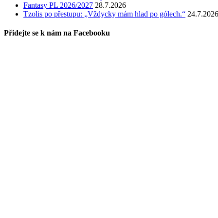
Fantasy PL 2026/2027
28.7.2026
Tzolis po přestupu: „Vždycky mám hlad po gólech.“
24.7.202
Přidejte se k nám na Facebooku