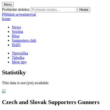
Menu
Prohledat stránku:
Přihlásit se/registrovat
home
News
Sezóna
Blog
Supporters club
Hráči
Tipovačka
Tabulka
Moje tipy
Statistiky
This data is not (yet) available.
Czech and Slovak Supporters
Gunners