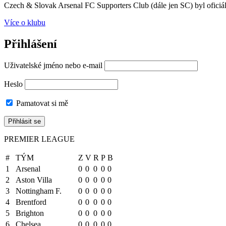
Czech & Slovak Arsenal FC Supporters Club (dále jen SC) byl oficiál
Více o klubu
Přihlášení
Uživatelské jméno nebo e-mail
Heslo
Pamatovat si mě
PREMIER LEAGUE
#
TÝM
Z
V
R
P
B
1
Arsenal
0
0
0
0
0
2
Aston Villa
0
0
0
0
0
3
Nottingham F.
0
0
0
0
0
4
Brentford
0
0
0
0
0
5
Brighton
0
0
0
0
0
6
Chelsea
0
0
0
0
0