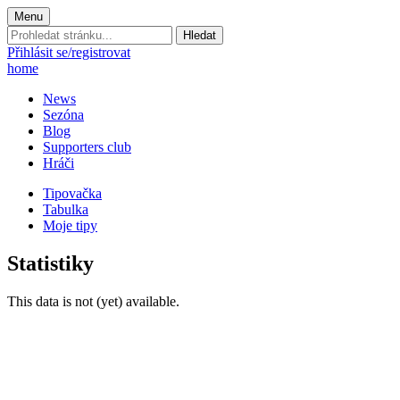
Menu
Prohledat
stránku:
Přihlásit se/registrovat
home
News
Sezóna
Blog
Supporters club
Hráči
Tipovačka
Tabulka
Moje tipy
Statistiky
This data is not (yet) available.