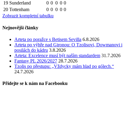
19
Sunderland
0
0
0
0
0
20
Tottenham
0
0
0
0
0
Zobrazit kompletní tabulku
Nejnovější články
Arteta po poražce s Betisem Sevilla
6.8.2026
Arteta po výhře nad Gironou: O Tzolisovi, Dowmanovi i
posilách do kádru
3.8.2026
Arteta: Excelence musí být naším standardem
31.7.2026
Fantasy PL 2026/2027
28.7.2026
Tzolis po přestupu: „Vždycky mám hlad po gólech.“
24.7.2026
Přidejte se k nám na Facebooku