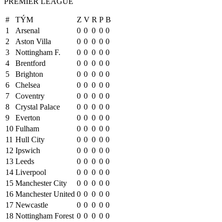
PREMIER LEAGUE
#
TÝM
Z
V
R
P
B
1
Arsenal
0
0
0
0
0
2
Aston Villa
0
0
0
0
0
3
Nottingham F.
0
0
0
0
0
4
Brentford
0
0
0
0
0
5
Brighton
0
0
0
0
0
6
Chelsea
0
0
0
0
0
7
Coventry
0
0
0
0
0
8
Crystal Palace
0
0
0
0
0
9
Everton
0
0
0
0
0
10
Fulham
0
0
0
0
0
11
Hull City
0
0
0
0
0
12
Ipswich
0
0
0
0
0
13
Leeds
0
0
0
0
0
14
Liverpool
0
0
0
0
0
15
Manchester City
0
0
0
0
0
16
Manchester United
0
0
0
0
0
17
Newcastle
0
0
0
0
0
18
Nottingham Forest
0
0
0
0
0