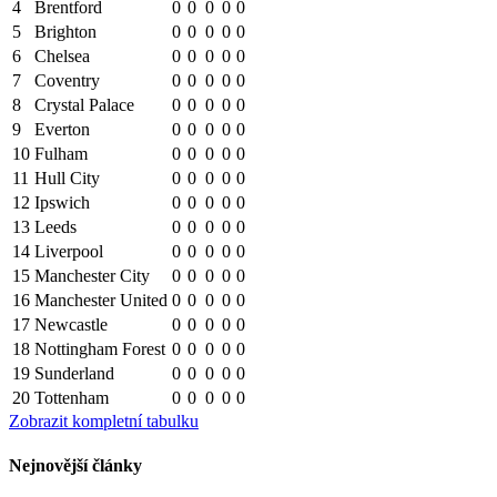
4
Brentford
0
0
0
0
0
5
Brighton
0
0
0
0
0
6
Chelsea
0
0
0
0
0
7
Coventry
0
0
0
0
0
8
Crystal Palace
0
0
0
0
0
9
Everton
0
0
0
0
0
10
Fulham
0
0
0
0
0
11
Hull City
0
0
0
0
0
12
Ipswich
0
0
0
0
0
13
Leeds
0
0
0
0
0
14
Liverpool
0
0
0
0
0
15
Manchester City
0
0
0
0
0
16
Manchester United
0
0
0
0
0
17
Newcastle
0
0
0
0
0
18
Nottingham Forest
0
0
0
0
0
19
Sunderland
0
0
0
0
0
20
Tottenham
0
0
0
0
0
Zobrazit kompletní tabulku
Nejnovější články