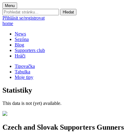
Menu
Prohledat
stránku:
Přihlásit se/registrovat
home
News
Sezóna
Blog
Supporters club
Hráči
Tipovačka
Tabulka
Moje tipy
Statistiky
This data is not (yet) available.
Czech and Slovak Supporters
Gunners