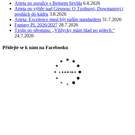
Arteta po poražce s Betisem Sevilla
6.8.2026
Arteta po výhře nad Gironou: O Tzolisovi, Dowmanovi i
posilách do kádru
3.8.2026
Arteta: Excelence musí být naším standardem
31.7.2026
Fantasy PL 2026/2027
28.7.2026
Tzolis po přestupu: „Vždycky mám hlad po gólech.“
24.7.2026
Přidejte se k nám na Facebooku