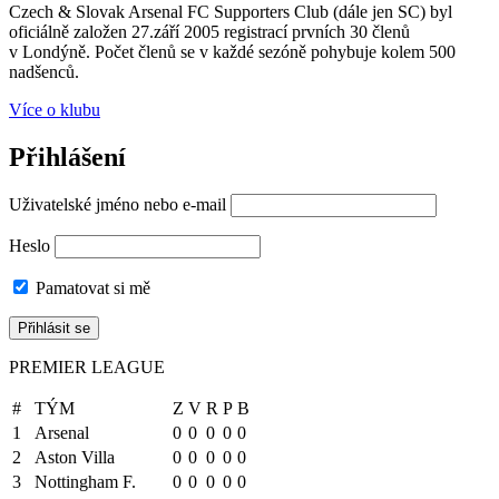
Czech & Slovak Arsenal FC Supporters Club (dále jen SC) byl
oficiálně založen 27.září 2005 registrací prvních 30 členů
v Londýně. Počet členů se v každé sezóně pohybuje kolem 500
nadšenců.
Více o klubu
Přihlášení
Uživatelské jméno nebo e-mail
Heslo
Pamatovat si mě
PREMIER LEAGUE
#
TÝM
Z
V
R
P
B
1
Arsenal
0
0
0
0
0
2
Aston Villa
0
0
0
0
0
3
Nottingham F.
0
0
0
0
0