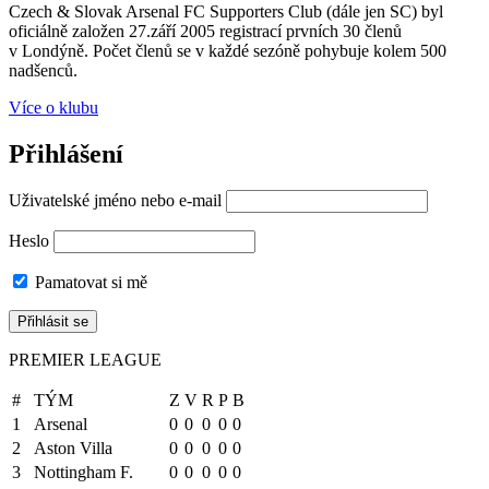
Czech & Slovak Arsenal FC Supporters Club (dále jen SC) byl
oficiálně založen 27.září 2005 registrací prvních 30 členů
v Londýně. Počet členů se v každé sezóně pohybuje kolem 500
nadšenců.
Více o klubu
Přihlášení
Uživatelské jméno nebo e-mail
Heslo
Pamatovat si mě
PREMIER LEAGUE
#
TÝM
Z
V
R
P
B
1
Arsenal
0
0
0
0
0
2
Aston Villa
0
0
0
0
0
3
Nottingham F.
0
0
0
0
0