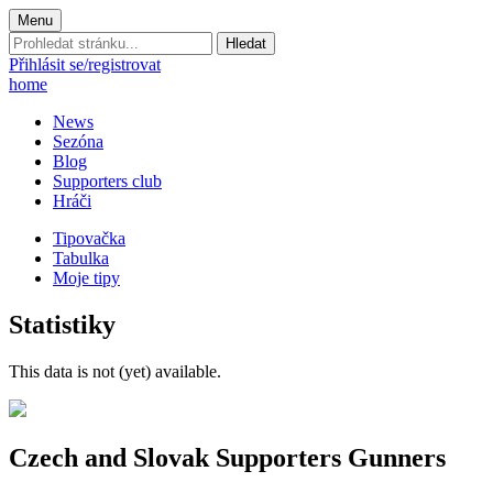
Menu
Prohledat
stránku:
Přihlásit se/registrovat
home
News
Sezóna
Blog
Supporters club
Hráči
Tipovačka
Tabulka
Moje tipy
Statistiky
This data is not (yet) available.
Czech and Slovak Supporters
Gunners