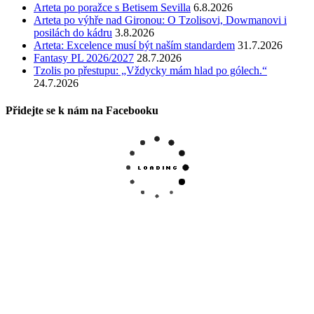
Arteta po poražce s Betisem Sevilla
6.8.2026
Arteta po výhře nad Gironou: O Tzolisovi, Dowmanovi i
posilách do kádru
3.8.2026
Arteta: Excelence musí být naším standardem
31.7.2026
Fantasy PL 2026/2027
28.7.2026
Tzolis po přestupu: „Vždycky mám hlad po gólech.“
24.7.2026
Přidejte se k nám na Facebooku