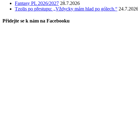
Fantasy PL 2026/2027
28.7.2026
Tzolis po přestupu: „Vždycky mám hlad po gólech.“
24.7.202
Přidejte se k nám na Facebooku