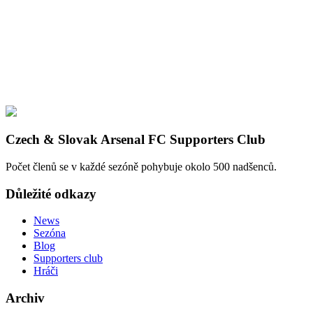
Czech & Slovak Arsenal FC Supporters Club
Počet členů se v každé sezóně pohybuje okolo 500 nadšenců.
Důležité odkazy
News
Sezóna
Blog
Supporters club
Hráči
Archiv