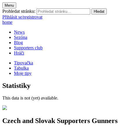
Menu
Prohledat stránku:
Přihlásit se/registrovat
home
News
Sezóna
Blog
Supporters club
Hráči
Tipovačka
Tabulka
Moje tipy
Statistiky
This data is not (yet) available.
Czech and Slovak Supporters
Gunners