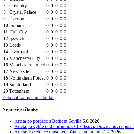
7
Coventry
0
0
0
0
0
8
Crystal Palace
0
0
0
0
0
9
Everton
0
0
0
0
0
10
Fulham
0
0
0
0
0
11
Hull City
0
0
0
0
0
12
Ipswich
0
0
0
0
0
13
Leeds
0
0
0
0
0
14
Liverpool
0
0
0
0
0
15
Manchester City
0
0
0
0
0
16
Manchester United
0
0
0
0
0
17
Newcastle
0
0
0
0
0
18
Nottingham Forest
0
0
0
0
0
19
Sunderland
0
0
0
0
0
20
Tottenham
0
0
0
0
0
Zobrazit kompletní tabulku
Nejnovější články
Arteta po poražce s Betisem Sevilla
6.8.2026
Arteta po výhře nad Gironou: O Tzolisovi, Dowmanovi i posil
Arteta: Excelence musí být naším standardem
31.7.2026