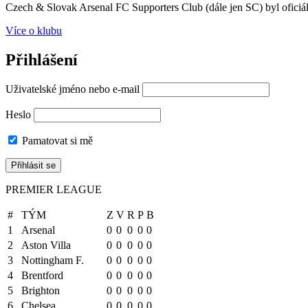
Czech & Slovak Arsenal FC Supporters Club (dále jen SC) byl oficiál
Více o klubu
Přihlášení
Uživatelské jméno nebo e-mail
Heslo
Pamatovat si mě
PREMIER LEAGUE
#
TÝM
Z
V
R
P
B
1
Arsenal
0
0
0
0
0
2
Aston Villa
0
0
0
0
0
3
Nottingham F.
0
0
0
0
0
4
Brentford
0
0
0
0
0
5
Brighton
0
0
0
0
0
6
Chelsea
0
0
0
0
0