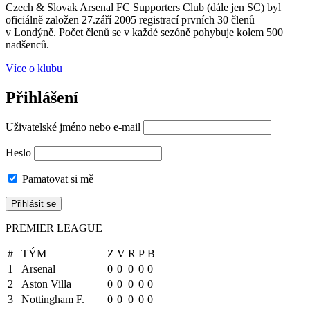
Czech & Slovak Arsenal FC Supporters Club (dále jen SC) byl
oficiálně založen 27.září 2005 registrací prvních 30 členů
v Londýně. Počet členů se v každé sezóně pohybuje kolem 500
nadšenců.
Více o klubu
Přihlášení
Uživatelské jméno nebo e-mail
Heslo
Pamatovat si mě
PREMIER LEAGUE
#
TÝM
Z
V
R
P
B
1
Arsenal
0
0
0
0
0
2
Aston Villa
0
0
0
0
0
3
Nottingham F.
0
0
0
0
0