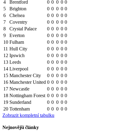
4
Brentford
0
0
0
0
0
5
Brighton
0
0
0
0
0
6
Chelsea
0
0
0
0
0
7
Coventry
0
0
0
0
0
8
Crystal Palace
0
0
0
0
0
9
Everton
0
0
0
0
0
10
Fulham
0
0
0
0
0
11
Hull City
0
0
0
0
0
12
Ipswich
0
0
0
0
0
13
Leeds
0
0
0
0
0
14
Liverpool
0
0
0
0
0
15
Manchester City
0
0
0
0
0
16
Manchester United
0
0
0
0
0
17
Newcastle
0
0
0
0
0
18
Nottingham Forest
0
0
0
0
0
19
Sunderland
0
0
0
0
0
20
Tottenham
0
0
0
0
0
Zobrazit kompletní tabulku
Nejnovější články