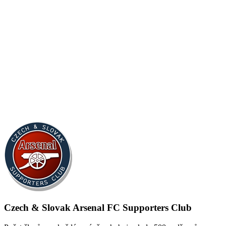
Czech & Slovak Arsenal FC Supporters Club