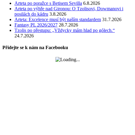
Arteta po poražce s Betisem Sevilla
6.8.2026
Arteta po výhře nad Gironou: O Tzolisovi, Dowmanovi i
posilách do kádru
3.8.2026
Arteta: Excelence musí být naším standardem
31.7.2026
Fantasy PL 2026/2027
28.7.2026
Tzolis po přestupu: „Vždycky mám hlad po gólech.“
24.7.2026
Přidejte se k nám na Facebooku