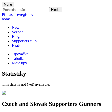
Menu
Prohledat
stránku:
Přihlásit se/registrovat
home
News
Sezóna
Blog
Supporters club
Hráči
Tipovačka
Tabulka
Moje tipy
Statistiky
This data is not (yet) available.
Czech and Slovak Supporters
Gunners