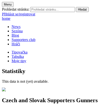
Menu
Prohledat stránku:
Přihlásit se/registrovat
home
News
Sezóna
Blog
Supporters club
Hráči
Tipovačka
Tabulka
Moje tipy
Statistiky
This data is not (yet) available.
Czech and Slovak Supporters
Gunners