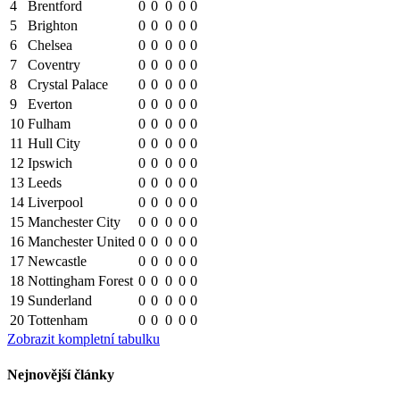
4
Brentford
0
0
0
0
0
5
Brighton
0
0
0
0
0
6
Chelsea
0
0
0
0
0
7
Coventry
0
0
0
0
0
8
Crystal Palace
0
0
0
0
0
9
Everton
0
0
0
0
0
10
Fulham
0
0
0
0
0
11
Hull City
0
0
0
0
0
12
Ipswich
0
0
0
0
0
13
Leeds
0
0
0
0
0
14
Liverpool
0
0
0
0
0
15
Manchester City
0
0
0
0
0
16
Manchester United
0
0
0
0
0
17
Newcastle
0
0
0
0
0
18
Nottingham Forest
0
0
0
0
0
19
Sunderland
0
0
0
0
0
20
Tottenham
0
0
0
0
0
Zobrazit kompletní tabulku
Nejnovější články