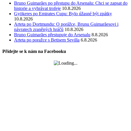
Bruno Guimarães po přestupu do Arsenalu: Chci se zapsat do
historie a vyhrávat trofeje
10.8.2026
Gyökeres po Emirates Cupu: Bylo úžasné být zpátky
10.8.2026
Arteta po Dortmundu: O porážce, Brunu Guimarãesovi i
návratech zraněných hráčů
10.8.2026
Bruno Guimarães přestupuje do Arsenalu
8.8.2026
Arteta po poražce s Betisem Sevilla
6.8.2026
Přidejte se k nám na Facebooku