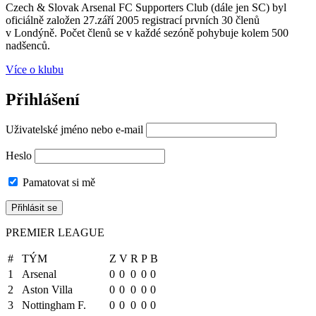
Czech & Slovak Arsenal FC Supporters Club (dále jen SC) byl
oficiálně založen 27.září 2005 registrací prvních 30 členů
v Londýně. Počet členů se v každé sezóně pohybuje kolem 500
nadšenců.
Více o klubu
Přihlášení
Uživatelské jméno nebo e-mail
Heslo
Pamatovat si mě
PREMIER LEAGUE
#
TÝM
Z
V
R
P
B
1
Arsenal
0
0
0
0
0
2
Aston Villa
0
0
0
0
0
3
Nottingham F.
0
0
0
0
0