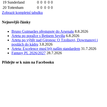
19
Sunderland
0
0
0
0
0
20
Tottenham
0
0
0
0
0
Zobrazit kompletní tabulku
Nejnovější články
Bruno Guimarães přestupuje do Arsenalu
8.8.2026
Arteta po poražce s Betisem Sevilla
6.8.2026
Arteta po výhře nad Gironou: O Tzolisovi, Dowmanovi i
posilách do kádru
3.8.2026
Arteta: Excelence musí být naším standardem
31.7.2026
Fantasy PL 2026/2027
28.7.2026
Přidejte se k nám na Facebooku