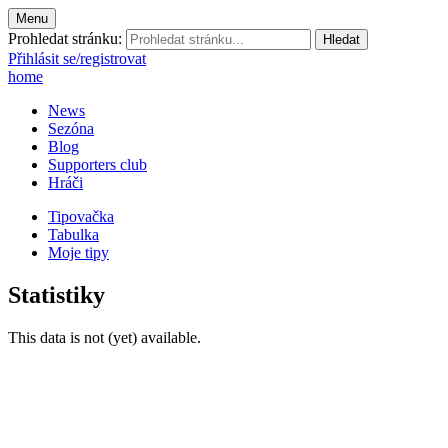
Menu
Prohledat stránku:
Přihlásit se/registrovat
home
News
Sezóna
Blog
Supporters club
Hráči
Tipovačka
Tabulka
Moje tipy
Statistiky
This data is not (yet) available.