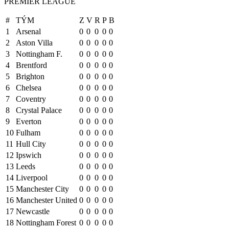
PREMIER LEAGUE
#
TÝM
Z
V
R
P
B
1
Arsenal
0
0
0
0
0
2
Aston Villa
0
0
0
0
0
3
Nottingham F.
0
0
0
0
0
4
Brentford
0
0
0
0
0
5
Brighton
0
0
0
0
0
6
Chelsea
0
0
0
0
0
7
Coventry
0
0
0
0
0
8
Crystal Palace
0
0
0
0
0
9
Everton
0
0
0
0
0
10
Fulham
0
0
0
0
0
11
Hull City
0
0
0
0
0
12
Ipswich
0
0
0
0
0
13
Leeds
0
0
0
0
0
14
Liverpool
0
0
0
0
0
15
Manchester City
0
0
0
0
0
16
Manchester United
0
0
0
0
0
17
Newcastle
0
0
0
0
0
18
Nottingham Forest
0
0
0
0
0