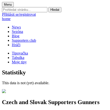
Menu
Prohledat
stránku:
Přihlásit se/registrovat
home
News
Sezóna
Blog
Supporters club
Hráči
Tipovačka
Tabulka
Moje tipy
Statistiky
This data is not (yet) available.
Czech and Slovak Supporters
Gunners