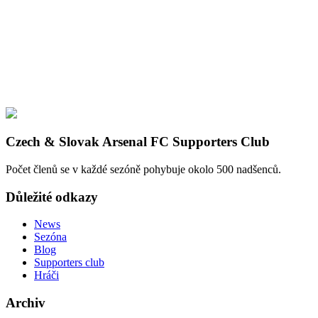
Czech & Slovak Arsenal FC Supporters Club
Počet členů se v každé sezóně pohybuje okolo 500 nadšenců.
Důležité odkazy
News
Sezóna
Blog
Supporters club
Hráči
Archiv