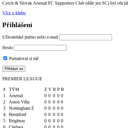
Czech & Slovak Arsenal FC Supporters Club (dále jen SC) byl oficiál
Více o klubu
Přihlášení
Uživatelské jméno nebo e-mail
Heslo
Pamatovat si mě
PREMIER LEAGUE
#
TÝM
Z
V
R
P
B
1
Arsenal
0
0
0
0
0
2
Aston Villa
0
0
0
0
0
3
Nottingham F.
0
0
0
0
0
4
Brentford
0
0
0
0
0
5
Brighton
0
0
0
0
0
6
Chelsea
0
0
0
0
0