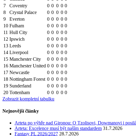
7
Coventry
0
0
0
0
0
8
Crystal Palace
0
0
0
0
0
9
Everton
0
0
0
0
0
10
Fulham
0
0
0
0
0
11
Hull City
0
0
0
0
0
12
Ipswich
0
0
0
0
0
13
Leeds
0
0
0
0
0
14
Liverpool
0
0
0
0
0
15
Manchester City
0
0
0
0
0
16
Manchester United
0
0
0
0
0
17
Newcastle
0
0
0
0
0
18
Nottingham Forest
0
0
0
0
0
19
Sunderland
0
0
0
0
0
20
Tottenham
0
0
0
0
0
Zobrazit kompletní tabulku
Nejnovější články
Arteta po výhře nad Gironou: O Tzolisovi, Dowmanovi i posil
Arteta: Excelence musí být naším standardem
31.7.2026
Fantasy PL 2026/2027
28.7.2026