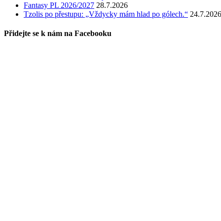
Fantasy PL 2026/2027
28.7.2026
Tzolis po přestupu: „Vždycky mám hlad po gólech.“
24.7.202
Přidejte se k nám na Facebooku