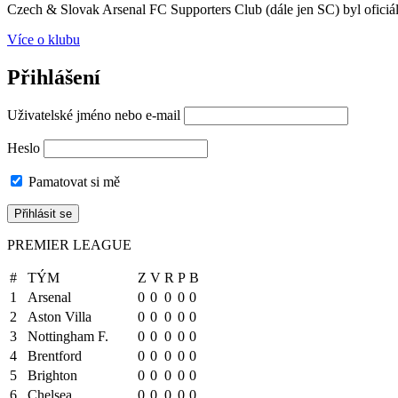
Czech & Slovak Arsenal FC Supporters Club (dále jen SC) byl oficiál
Více o klubu
Přihlášení
Uživatelské jméno nebo e-mail
Heslo
Pamatovat si mě
PREMIER LEAGUE
#
TÝM
Z
V
R
P
B
1
Arsenal
0
0
0
0
0
2
Aston Villa
0
0
0
0
0
3
Nottingham F.
0
0
0
0
0
4
Brentford
0
0
0
0
0
5
Brighton
0
0
0
0
0
6
Chelsea
0
0
0
0
0