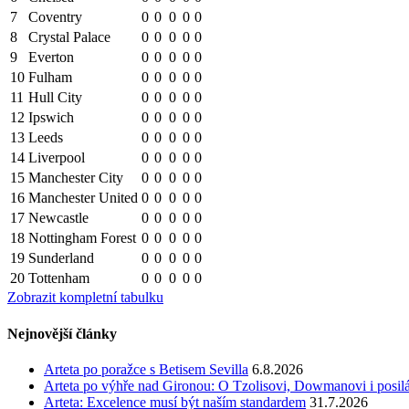
7
Coventry
0
0
0
0
0
8
Crystal Palace
0
0
0
0
0
9
Everton
0
0
0
0
0
10
Fulham
0
0
0
0
0
11
Hull City
0
0
0
0
0
12
Ipswich
0
0
0
0
0
13
Leeds
0
0
0
0
0
14
Liverpool
0
0
0
0
0
15
Manchester City
0
0
0
0
0
16
Manchester United
0
0
0
0
0
17
Newcastle
0
0
0
0
0
18
Nottingham Forest
0
0
0
0
0
19
Sunderland
0
0
0
0
0
20
Tottenham
0
0
0
0
0
Zobrazit kompletní tabulku
Nejnovější články
Arteta po poražce s Betisem Sevilla
6.8.2026
Arteta po výhře nad Gironou: O Tzolisovi, Dowmanovi i posil
Arteta: Excelence musí být naším standardem
31.7.2026