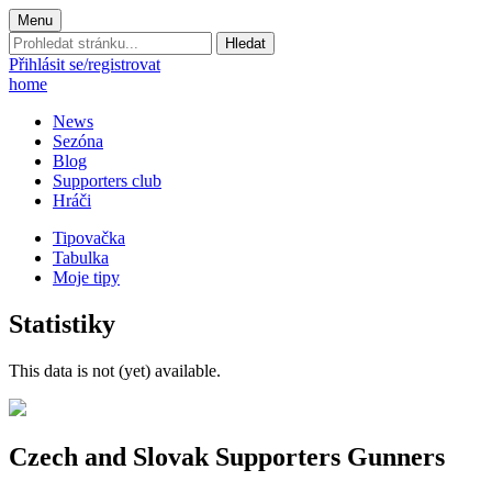
Menu
Prohledat
stránku:
Přihlásit se/registrovat
home
News
Sezóna
Blog
Supporters club
Hráči
Tipovačka
Tabulka
Moje tipy
Statistiky
This data is not (yet) available.
Czech and Slovak Supporters
Gunners