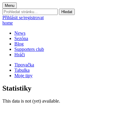
Menu
Prohledat
stránku:
Přihlásit se/registrovat
home
News
Sezóna
Blog
Supporters club
Hráči
Tipovačka
Tabulka
Moje tipy
Statistiky
This data is not (yet) available.