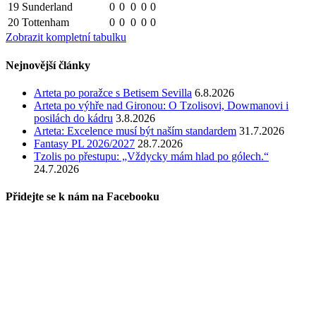
19
Sunderland
0
0
0
0
0
20
Tottenham
0
0
0
0
0
Zobrazit kompletní tabulku
Nejnovější články
Arteta po poražce s Betisem Sevilla
6.8.2026
Arteta po výhře nad Gironou: O Tzolisovi, Dowmanovi i
posilách do kádru
3.8.2026
Arteta: Excelence musí být naším standardem
31.7.2026
Fantasy PL 2026/2027
28.7.2026
Tzolis po přestupu: „Vždycky mám hlad po gólech.“
24.7.2026
Přidejte se k nám na Facebooku