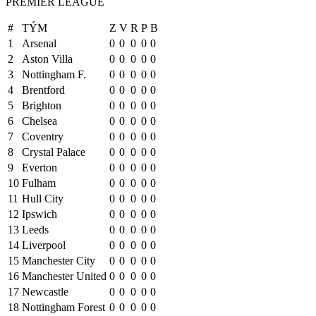
PREMIER LEAGUE
#
TÝM
Z
V
R
P
B
1
Arsenal
0
0
0
0
0
2
Aston Villa
0
0
0
0
0
3
Nottingham F.
0
0
0
0
0
4
Brentford
0
0
0
0
0
5
Brighton
0
0
0
0
0
6
Chelsea
0
0
0
0
0
7
Coventry
0
0
0
0
0
8
Crystal Palace
0
0
0
0
0
9
Everton
0
0
0
0
0
10
Fulham
0
0
0
0
0
11
Hull City
0
0
0
0
0
12
Ipswich
0
0
0
0
0
13
Leeds
0
0
0
0
0
14
Liverpool
0
0
0
0
0
15
Manchester City
0
0
0
0
0
16
Manchester United
0
0
0
0
0
17
Newcastle
0
0
0
0
0
18
Nottingham Forest
0
0
0
0
0