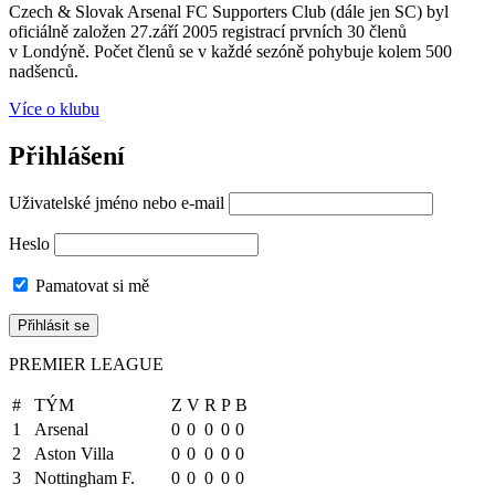
Czech & Slovak Arsenal FC Supporters Club (dále jen SC) byl
oficiálně založen 27.září 2005 registrací prvních 30 členů
v Londýně. Počet členů se v každé sezóně pohybuje kolem 500
nadšenců.
Více o klubu
Přihlášení
Uživatelské jméno nebo e-mail
Heslo
Pamatovat si mě
PREMIER LEAGUE
#
TÝM
Z
V
R
P
B
1
Arsenal
0
0
0
0
0
2
Aston Villa
0
0
0
0
0
3
Nottingham F.
0
0
0
0
0