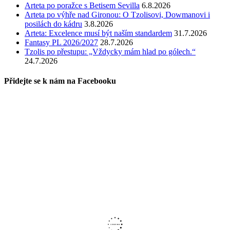
Arteta po poražce s Betisem Sevilla
6.8.2026
Arteta po výhře nad Gironou: O Tzolisovi, Dowmanovi i
posilách do kádru
3.8.2026
Arteta: Excelence musí být naším standardem
31.7.2026
Fantasy PL 2026/2027
28.7.2026
Tzolis po přestupu: „Vždycky mám hlad po gólech.“
24.7.2026
Přidejte se k nám na Facebooku