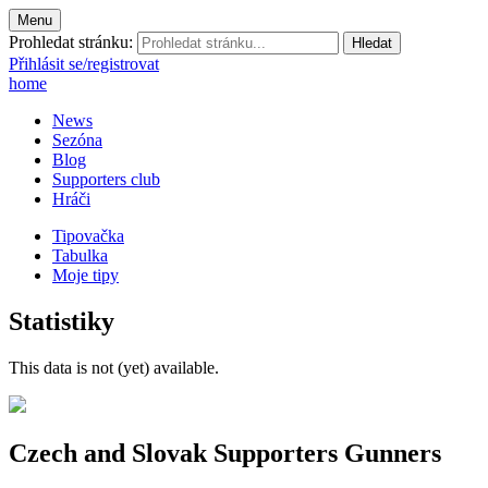
Menu
Prohledat stránku:
Přihlásit se/registrovat
home
News
Sezóna
Blog
Supporters club
Hráči
Tipovačka
Tabulka
Moje tipy
Statistiky
This data is not (yet) available.
Czech and Slovak Supporters
Gunners