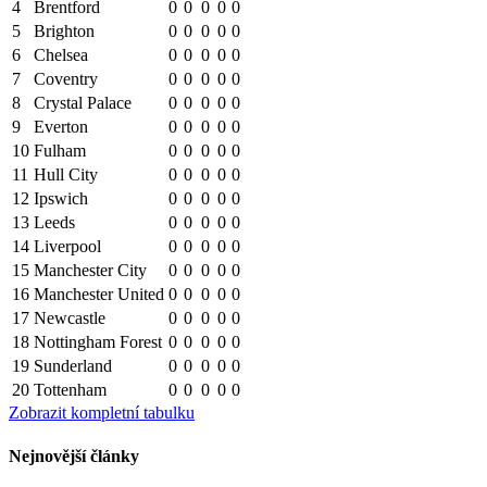
4
Brentford
0
0
0
0
0
5
Brighton
0
0
0
0
0
6
Chelsea
0
0
0
0
0
7
Coventry
0
0
0
0
0
8
Crystal Palace
0
0
0
0
0
9
Everton
0
0
0
0
0
10
Fulham
0
0
0
0
0
11
Hull City
0
0
0
0
0
12
Ipswich
0
0
0
0
0
13
Leeds
0
0
0
0
0
14
Liverpool
0
0
0
0
0
15
Manchester City
0
0
0
0
0
16
Manchester United
0
0
0
0
0
17
Newcastle
0
0
0
0
0
18
Nottingham Forest
0
0
0
0
0
19
Sunderland
0
0
0
0
0
20
Tottenham
0
0
0
0
0
Zobrazit kompletní tabulku
Nejnovější články