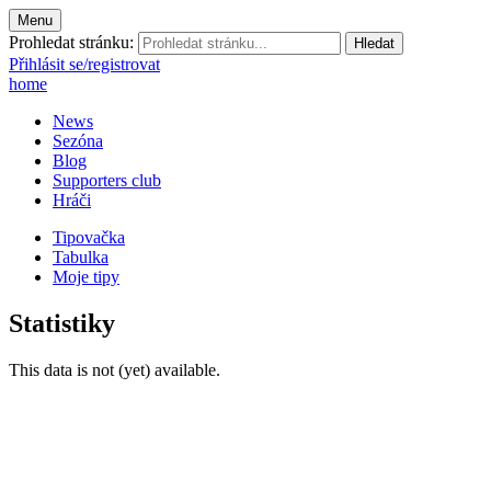
Menu
Prohledat stránku:
Přihlásit se/registrovat
home
News
Sezóna
Blog
Supporters club
Hráči
Tipovačka
Tabulka
Moje tipy
Statistiky
This data is not (yet) available.