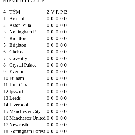
PREMIER LEAGUE
#
TÝM
Z
V
R
P
B
1
Arsenal
0
0
0
0
0
2
Aston Villa
0
0
0
0
0
3
Nottingham F.
0
0
0
0
0
4
Brentford
0
0
0
0
0
5
Brighton
0
0
0
0
0
6
Chelsea
0
0
0
0
0
7
Coventry
0
0
0
0
0
8
Crystal Palace
0
0
0
0
0
9
Everton
0
0
0
0
0
10
Fulham
0
0
0
0
0
11
Hull City
0
0
0
0
0
12
Ipswich
0
0
0
0
0
13
Leeds
0
0
0
0
0
14
Liverpool
0
0
0
0
0
15
Manchester City
0
0
0
0
0
16
Manchester United
0
0
0
0
0
17
Newcastle
0
0
0
0
0
18
Nottingham Forest
0
0
0
0
0