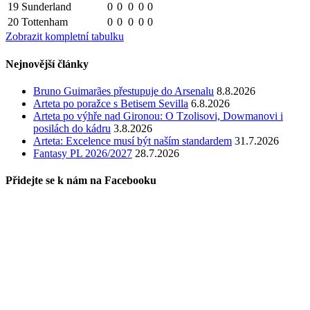
19
Sunderland
0
0
0
0
0
20
Tottenham
0
0
0
0
0
Zobrazit kompletní tabulku
Nejnovější články
Bruno Guimarães přestupuje do Arsenalu
8.8.2026
Arteta po poražce s Betisem Sevilla
6.8.2026
Arteta po výhře nad Gironou: O Tzolisovi, Dowmanovi i
posilách do kádru
3.8.2026
Arteta: Excelence musí být naším standardem
31.7.2026
Fantasy PL 2026/2027
28.7.2026
Přidejte se k nám na Facebooku