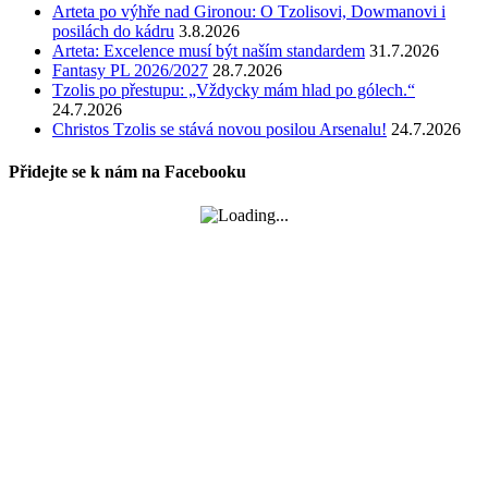
Arteta po výhře nad Gironou: O Tzolisovi, Dowmanovi i
posilách do kádru
3.8.2026
Arteta: Excelence musí být naším standardem
31.7.2026
Fantasy PL 2026/2027
28.7.2026
Tzolis po přestupu: „Vždycky mám hlad po gólech.“
24.7.2026
Christos Tzolis se stává novou posilou Arsenalu!
24.7.2026
Přidejte se k nám na Facebooku