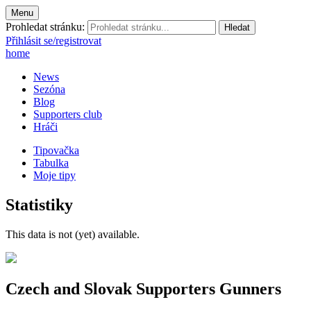
Menu
Prohledat stránku:
Přihlásit se/registrovat
home
News
Sezóna
Blog
Supporters club
Hráči
Tipovačka
Tabulka
Moje tipy
Statistiky
This data is not (yet) available.
Czech and Slovak Supporters
Gunners