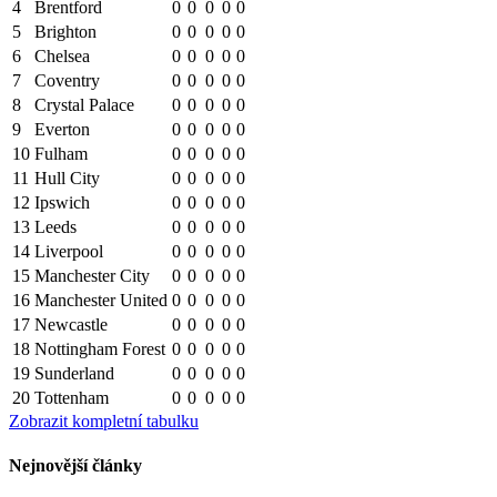
4
Brentford
0
0
0
0
0
5
Brighton
0
0
0
0
0
6
Chelsea
0
0
0
0
0
7
Coventry
0
0
0
0
0
8
Crystal Palace
0
0
0
0
0
9
Everton
0
0
0
0
0
10
Fulham
0
0
0
0
0
11
Hull City
0
0
0
0
0
12
Ipswich
0
0
0
0
0
13
Leeds
0
0
0
0
0
14
Liverpool
0
0
0
0
0
15
Manchester City
0
0
0
0
0
16
Manchester United
0
0
0
0
0
17
Newcastle
0
0
0
0
0
18
Nottingham Forest
0
0
0
0
0
19
Sunderland
0
0
0
0
0
20
Tottenham
0
0
0
0
0
Zobrazit kompletní tabulku
Nejnovější články