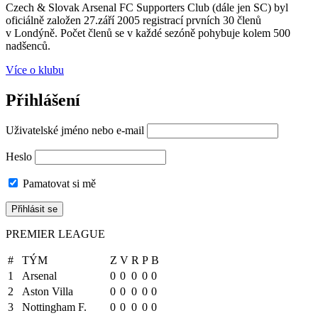
Czech & Slovak Arsenal FC Supporters Club (dále jen SC) byl
oficiálně založen 27.září 2005 registrací prvních 30 členů
v Londýně. Počet členů se v každé sezóně pohybuje kolem 500
nadšenců.
Více o klubu
Přihlášení
Uživatelské jméno nebo e-mail
Heslo
Pamatovat si mě
PREMIER LEAGUE
#
TÝM
Z
V
R
P
B
1
Arsenal
0
0
0
0
0
2
Aston Villa
0
0
0
0
0
3
Nottingham F.
0
0
0
0
0