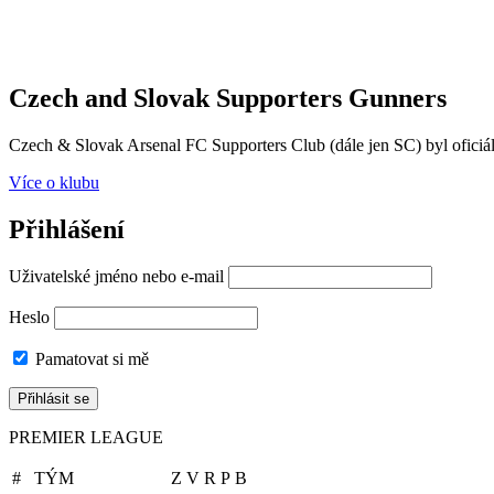
Czech and Slovak Supporters
Gunners
Czech & Slovak Arsenal FC Supporters Club (dále jen SC) byl oficiál
Více o klubu
Přihlášení
Uživatelské jméno nebo e-mail
Heslo
Pamatovat si mě
PREMIER LEAGUE
#
TÝM
Z
V
R
P
B