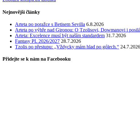
Nejnovější články
Arteta po poražce s Betisem Sevilla
6.8.2026
Arteta po výhře nad Gironou: O Tzolisovi, Dowmanovi i posil
Arteta: Excelence musí být naším standardem
31.7.2026
Fantasy PL 2026/2027
28.7.2026
Tzolis po přestupu: „Vždycky mám hlad po gólech.“
24.7.202
Přidejte se k nám na Facebooku