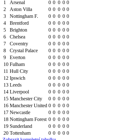
1
Arsenal
0
0
0
0
0
2
Aston Villa
0
0
0
0
0
3
Nottingham F.
0
0
0
0
0
4
Brentford
0
0
0
0
0
5
Brighton
0
0
0
0
0
6
Chelsea
0
0
0
0
0
7
Coventry
0
0
0
0
0
8
Crystal Palace
0
0
0
0
0
9
Everton
0
0
0
0
0
10
Fulham
0
0
0
0
0
11
Hull City
0
0
0
0
0
12
Ipswich
0
0
0
0
0
13
Leeds
0
0
0
0
0
14
Liverpool
0
0
0
0
0
15
Manchester City
0
0
0
0
0
16
Manchester United
0
0
0
0
0
17
Newcastle
0
0
0
0
0
18
Nottingham Forest
0
0
0
0
0
19
Sunderland
0
0
0
0
0
20
Tottenham
0
0
0
0
0
Zobrazit kompletní tabulku