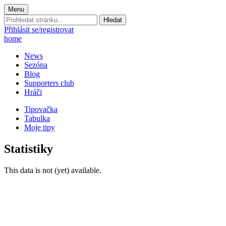
Menu
Prohledat
stránku:
Přihlásit se/registrovat
home
News
Sezóna
Blog
Supporters club
Hráči
Tipovačka
Tabulka
Moje tipy
Statistiky
This data is not (yet) available.