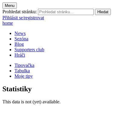
Menu
Prohledat stránku:
Přihlásit se/registrovat
home
News
Sezóna
Blog
Supporters club
Hráči
Tipovačka
Tabulka
Moje tipy
Statistiky
This data is not (yet) available.