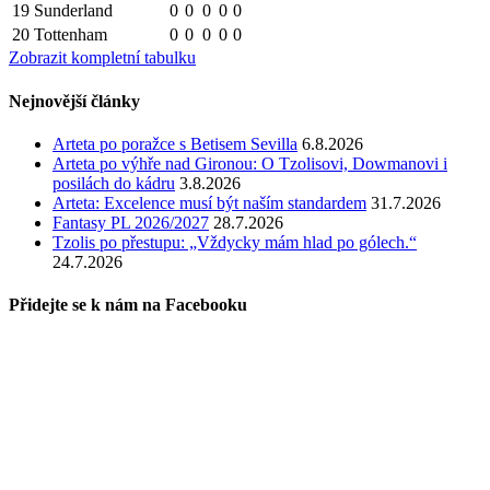
19
Sunderland
0
0
0
0
0
20
Tottenham
0
0
0
0
0
Zobrazit kompletní tabulku
Nejnovější články
Arteta po poražce s Betisem Sevilla
6.8.2026
Arteta po výhře nad Gironou: O Tzolisovi, Dowmanovi i
posilách do kádru
3.8.2026
Arteta: Excelence musí být naším standardem
31.7.2026
Fantasy PL 2026/2027
28.7.2026
Tzolis po přestupu: „Vždycky mám hlad po gólech.“
24.7.2026
Přidejte se k nám na Facebooku