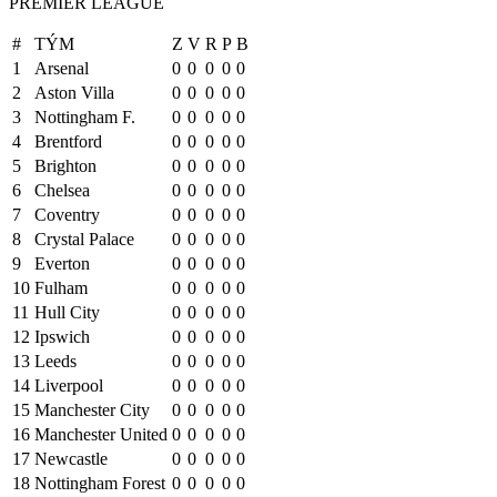
PREMIER LEAGUE
#
TÝM
Z
V
R
P
B
1
Arsenal
0
0
0
0
0
2
Aston Villa
0
0
0
0
0
3
Nottingham F.
0
0
0
0
0
4
Brentford
0
0
0
0
0
5
Brighton
0
0
0
0
0
6
Chelsea
0
0
0
0
0
7
Coventry
0
0
0
0
0
8
Crystal Palace
0
0
0
0
0
9
Everton
0
0
0
0
0
10
Fulham
0
0
0
0
0
11
Hull City
0
0
0
0
0
12
Ipswich
0
0
0
0
0
13
Leeds
0
0
0
0
0
14
Liverpool
0
0
0
0
0
15
Manchester City
0
0
0
0
0
16
Manchester United
0
0
0
0
0
17
Newcastle
0
0
0
0
0
18
Nottingham Forest
0
0
0
0
0