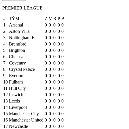
PREMIER LEAGUE
#
TÝM
Z
V
R
P
B
1
Arsenal
0
0
0
0
0
2
Aston Villa
0
0
0
0
0
3
Nottingham F.
0
0
0
0
0
4
Brentford
0
0
0
0
0
5
Brighton
0
0
0
0
0
6
Chelsea
0
0
0
0
0
7
Coventry
0
0
0
0
0
8
Crystal Palace
0
0
0
0
0
9
Everton
0
0
0
0
0
10
Fulham
0
0
0
0
0
11
Hull City
0
0
0
0
0
12
Ipswich
0
0
0
0
0
13
Leeds
0
0
0
0
0
14
Liverpool
0
0
0
0
0
15
Manchester City
0
0
0
0
0
16
Manchester United
0
0
0
0
0
17
Newcastle
0
0
0
0
0