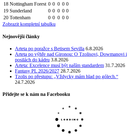
18
Nottingham Forest
0
0
0
0
0
19
Sunderland
0
0
0
0
0
20
Tottenham
0
0
0
0
0
Zobrazit kompletní tabulku
Nejnovější články
Arteta po poražce s Betisem Sevilla
6.8.2026
Arteta po výhře nad Gironou: O Tzolisovi, Dowmanovi i
posilách do kádru
3.8.2026
Arteta: Excelence musí být naším standardem
31.7.2026
Fantasy PL 2026/2027
28.7.2026
Tzolis po přestupu: „Vždycky mám hlad po gólech.“
24.7.2026
Přidejte se k nám na Facebooku