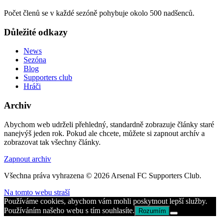
Počet členů se v každé sezóně pohybuje okolo 500 nadšenců.
Důležité odkazy
News
Sezóna
Blog
Supporters club
Hráči
Archiv
Abychom web udrželi přehledný, standardně zobrazuje články staré
nanejvýš jeden rok. Pokud ale chcete, můžete si zapnout archív a
zobrazovat tak všechny články.
Zapnout archiv
Všechna práva vyhrazena © 2026 Arsenal FC Supporters Club.
Na tomto webu straší
Používáme cookies, abychom vám mohli poskytnout lepší služby.
Používáním našeho webu s tím souhlasíte.
Rozumím