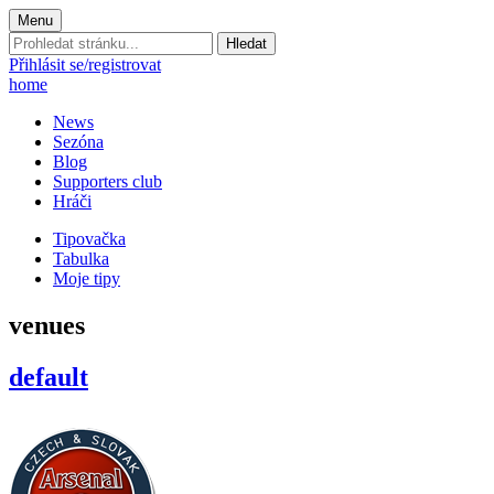
Menu
Prohledat
stránku:
Přihlásit se/registrovat
home
News
Sezóna
Blog
Supporters club
Hráči
Tipovačka
Tabulka
Moje tipy
venues
default