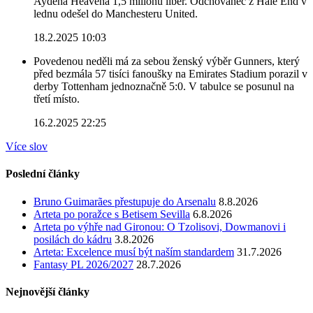
Aydena Heavena 1,5 miliónu liber. Odchovanec z Hale End v
lednu odešel do Manchesteru United.
18.2.2025 10:03
Povedenou neděli má za sebou ženský výběr Gunners, který
před bezmála 57 tisíci fanoušky na Emirates Stadium porazil v
derby Tottenham jednoznačně 5:0. V tabulce se posunul na
třetí místo.
16.2.2025 22:25
Více slov
Poslední články
Bruno Guimarães přestupuje do Arsenalu
8.8.2026
Arteta po poražce s Betisem Sevilla
6.8.2026
Arteta po výhře nad Gironou: O Tzolisovi, Dowmanovi i
posilách do kádru
3.8.2026
Arteta: Excelence musí být naším standardem
31.7.2026
Fantasy PL 2026/2027
28.7.2026
Nejnovější články