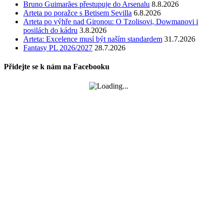
Bruno Guimarães přestupuje do Arsenalu
8.8.2026
Arteta po poražce s Betisem Sevilla
6.8.2026
Arteta po výhře nad Gironou: O Tzolisovi, Dowmanovi i
posilách do kádru
3.8.2026
Arteta: Excelence musí být naším standardem
31.7.2026
Fantasy PL 2026/2027
28.7.2026
Přidejte se k nám na Facebooku