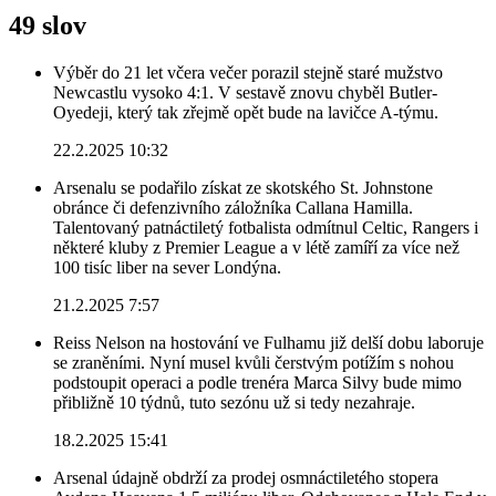
49 slov
Výběr do 21 let včera večer porazil stejně staré mužstvo
Newcastlu vysoko 4:1. V sestavě znovu chyběl Butler-
Oyedeji, který tak zřejmě opět bude na lavičce A-týmu.
22.2.2025 10:32
Arsenalu se podařilo získat ze skotského St. Johnstone
obránce či defenzivního záložníka Callana Hamilla.
Talentovaný patnáctiletý fotbalista odmítnul Celtic, Rangers i
některé kluby z Premier League a v létě zamíří za více než
100 tisíc liber na sever Londýna.
21.2.2025 7:57
Reiss Nelson na hostování ve Fulhamu již delší dobu laboruje
se zraněními. Nyní musel kvůli čerstvým potížím s nohou
podstoupit operaci a podle trenéra Marca Silvy bude mimo
přibližně 10 týdnů, tuto sezónu už si tedy nezahraje.
18.2.2025 15:41
Arsenal údajně obdrží za prodej osmnáctiletého stopera